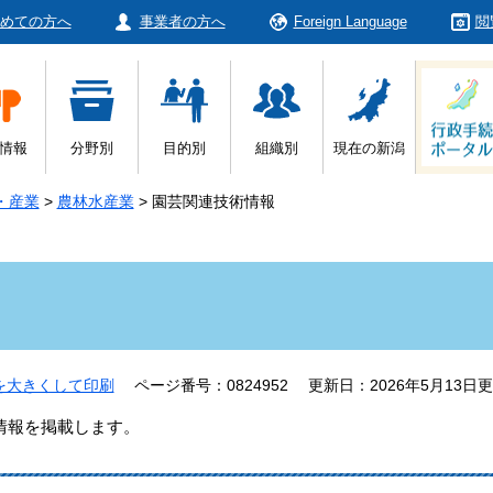
めての方へ
事業者の方へ
Foreign Language
閲
情報
分野別
目的別
組織別
現在の新潟
・産業
>
農林水産業
>
園芸関連技術情報
を大きくして印刷
ページ番号：0824952
更新日：2026年5月13日
情報を掲載します。