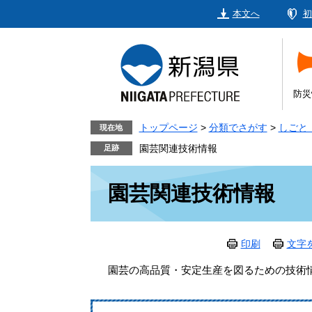
ペ
メ
本文へ
初
ー
ニ
ジ
ュ
の
ー
先
を
頭
飛
防災
で
ば
す。
し
トップページ
>
分類でさがす
>
しごと
現在地
て
園芸関連技術情報
本
本
文
園芸関連技術情報
文
へ
印刷
文字
園芸の高品質・安定生産を図るための技術