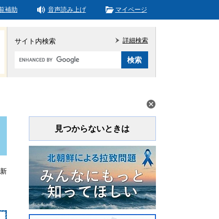
覧補助
音声読み上げ
マイページ
詳細検索
サイト内検索
Google
カ
ス
タ
ム
検
索
見つからないときは
更新