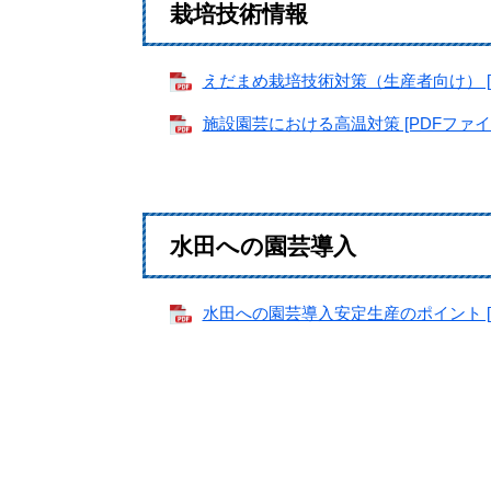
栽培技術情報
えだまめ栽培技術対策（生産者向け） [P
施設園芸における高温対策 [PDFファイル
水田への園芸導入
水田への園芸導入安定生産のポイント [PD