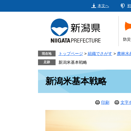
ペ
メ
本文へ
初
ー
ニ
ジ
ュ
の
ー
先
を
頭
飛
防災
で
ば
す。
し
トップページ
>
組織でさがす
>
農林水
現在地
て
新潟米基本戦略
本
本
文
新潟米基本戦略
文
へ
印刷
文字