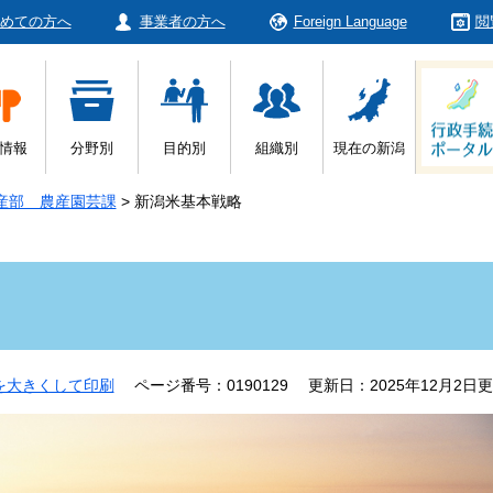
めての方へ
事業者の方へ
Foreign Language
閲
情報
分野別
目的別
組織別
現在の新潟
産部 農産園芸課
>
新潟米基本戦略
を大きくして印刷
ページ番号：0190129
更新日：2025年12月2日