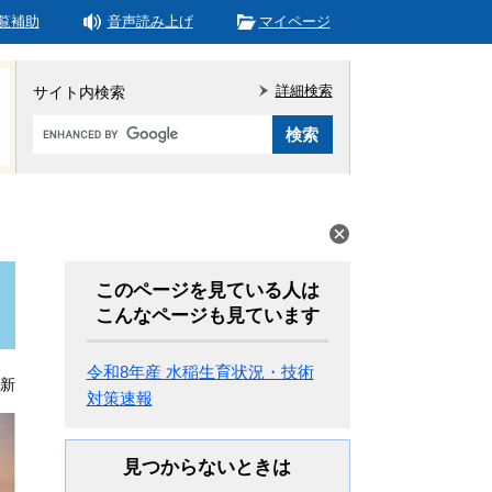
覧補助
音声読み上げ
マイページ
詳細検索
サイト内検索
Google
カ
ス
タ
ム
検
索
このページを見ている人は
こんなページも見ています
令和8年産 水稲生育状況・技術
更新
対策速報
見つからないときは