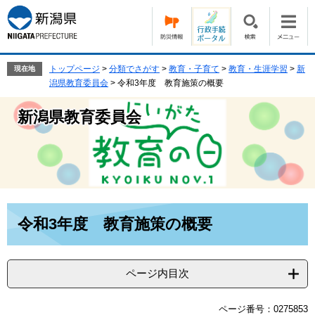
ペ
メ
ー
ニ
ジ
ュ
の
ー
先
を
トップページ
>
分類でさがす
>
教育・子育て
>
教育・生涯学習
>
新
現在地
頭
飛
潟県教育委員会
>
令和3年度 教育施策の概要
で
ば
す。
し
新潟県教育委員会
て
本
文
へ
本
令和3年度 教育施策の概要
文
ページ内目次
ページ番号：0275853