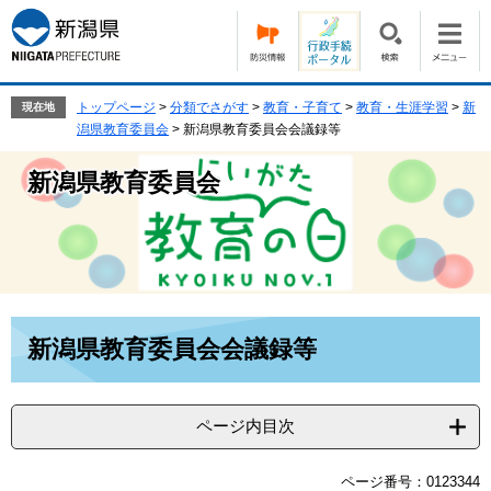
ペ
メ
ー
ニ
ジ
ュ
の
ー
先
を
トップページ
>
分類でさがす
>
教育・子育て
>
教育・生涯学習
>
新
現在地
頭
飛
潟県教育委員会
>
新潟県教育委員会会議録等
で
ば
す。
し
新潟県教育委員会
て
本
文
へ
本
新潟県教育委員会会議録等
文
ページ内目次
ページ番号：0123344