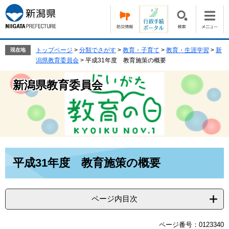
ペ
メ
ー
ニ
ジ
ュ
の
ー
先
を
トップページ
>
分類でさがす
>
教育・子育て
>
教育・生涯学習
>
新
現在地
頭
飛
潟県教育委員会
>
平成31年度 教育施策の概要
で
ば
す。
し
新潟県教育委員会
て
本
文
へ
本
平成31年度 教育施策の概要
文
ページ内目次
ページ番号：0123340