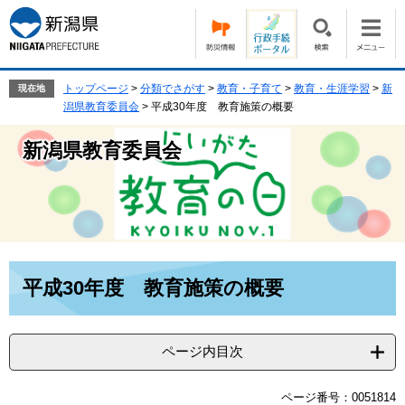
ペ
メ
ー
ニ
ジ
ュ
の
ー
先
を
トップページ
>
分類でさがす
>
教育・子育て
>
教育・生涯学習
>
新
現在地
頭
飛
潟県教育委員会
>
平成30年度 教育施策の概要
で
ば
す。
し
新潟県教育委員会
て
本
文
へ
本
平成30年度 教育施策の概要
文
ページ内目次
ページ番号：0051814