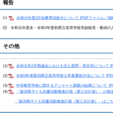
報告
⑴
令和元年度3月知事専決処分について [PDFファイル／38K
⑵ 令和元年度末・令和2年度初県立高等学校等副校長・教頭の
その他
(1)
令和元年2月県議会における主な質問・答弁等について [PD
(2)
令和3年度新潟県立高等学校入学者選抜方法について [PDF
(3)
中等教育学校に関するアンケート調査の結果について [PDF
(4)
「新潟県子ども読書活動推進計画（第三次計画）」の策定につ
「新潟県子ども読書活動推進計画（第三次計画）」はこ