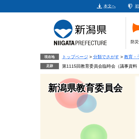
ペ
メ
本文へ
初
ー
ニ
ジ
ュ
の
ー
先
を
頭
飛
防災
で
ば
す。
し
トップページ
>
分類でさがす
>
教育・
現在地
て
第1115回教育委員会臨時会（議事資
本
文
新潟県教育委員会
へ