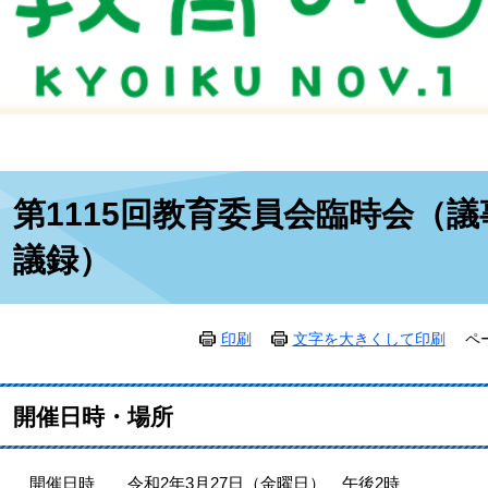
本
第1115回教育委員会臨時会（
文
議録）
印刷
文字を大きくして印刷
ペ
開催日時・場所
開催日時 令和2年3月27日（金曜日） 午後2時