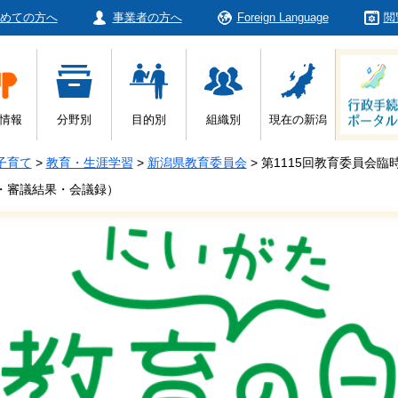
めての方へ
事業者の方へ
Foreign Language
閲
情報
分野別
目的別
組織別
現在の新潟
子育て
>
教育・生涯学習
>
新潟県教育委員会
>
第1115回教育委員会
料・審議結果・会議録）