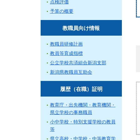
点検評価
予算の概要
教職員向け情報
教職員研修計画
教員等育成指標
公立学校共済組合新潟支部
新潟県教職員互助会
履歴（在職）証明
教育庁・出先機関・教育機関・
県立学校の事務職員
小中学校・特別支援学校の教員
等
県立高校・中学校・中等教育学