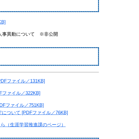
B]
人事異動について ※非公開
Fファイル／131KB]
ファイル／322KB]
ファイル／751KB]
いて [PDFファイル／76KB]
ちら（生涯学習推進課のページ）