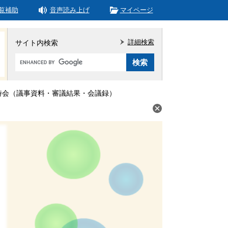
覧補助
音声読み上げ
マイページ
詳細検索
サイト内検索
Google
カ
ス
タ
臨時会（議事資料・審議結果・会議録）
ム
検
索