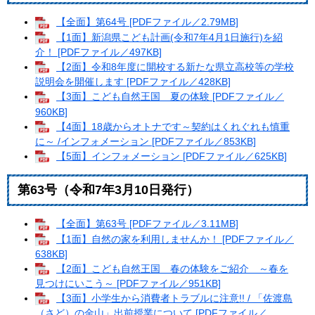
【全面】第64号 [PDFファイル／2.79MB]
【1面】新潟県こども計画(令和7年4月1日施行)を紹
介！ [PDFファイル／497KB]
【2面】令和8年度に開校する新たな県立高校等の学校
説明会を開催します [PDFファイル／428KB]
【3面】こども自然王国 夏の体験 [PDFファイル／
960KB]
【4面】18歳からオトナです～契約はくれぐれも慎重
に～ /インフォメーション [PDFファイル／853KB]
【5面】インフォメーション [PDFファイル／625KB]
第63号（令和7年3月10日発行）
【全面】第63号 [PDFファイル／3.11MB]
【1面】自然の家を利用しませんか！ [PDFファイル／
638KB]
【2面】こども自然王国 春の体験をご紹介 ～春を
見つけにいこう～ [PDFファイル／951KB]
【3面】小学生から消費者トラブルに注意!! / 「佐渡島
（さど）の金山」出前授業について [PDFファイル／