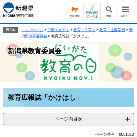
ペ
メ
ー
ニ
ジ
ュ
の
ー
先
を
トップページ
>
分類でさがす
>
教育・子育て
>
教育・生涯学習
>
新
現在地
頭
飛
潟県教育委員会
>
教育広報誌「かけはし」
で
ば
す。
し
新潟県教育委員会
て
本
文
へ
本
教育広報誌「かけはし」
文
ページ内目次
ページ番号：0051810