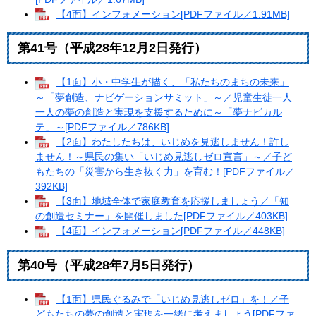
【4面】インフォメーション[PDFファイル／1.91MB]
第41号（平成28年12月2日発行）
【1面】小・中学生が描く、「私たちのまちの未来」
～「夢創造、ナビゲーションサミット」～／児童生徒一人
一人の夢の創造と実現を支援するために～「夢ナビカル
テ」～[PDFファイル／786KB]
【2面】わたしたちは、いじめを見逃しません！許し
ません！～県民の集い「いじめ見逃しゼロ宣言」～／子ど
もたちの「災害から生き抜く力」を育む！[PDFファイル／
392KB]
【3面】地域全体で家庭教育を応援しましょう／「知
の創造セミナー」を開催しました[PDFファイル／403KB]
【4面】インフォメーション[PDFファイル／448KB]
第40号（平成28年7月5日発行）
【1面】県民ぐるみで「いじめ見逃しゼロ」を！／子
どもたちの夢の創造と実現を一緒に考えましょう[PDFファ