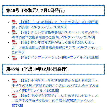
第46号（令和元年7月1日発行）
【1面】「いじめ相談」と「いじめ見逃しゼロ県民運
動」の充実 [PDFファイル／3.01MB]
【2面】新しい学習指導要領がスタートします／高等
教育の修学支援新制度のご案内 [PDFファイル／2.7MB]
【3面】県少年自然の家が新しく生まれ変わりまし
た！／佐渡金銀山の世界遺産登録に向けて [PDFファイル／
2.94MB]
【4面】インフォメーション [PDFファイル／2.81MB]
第45号（平成30年12月6日発行）
【1面】全国学力・学習状況調査から見える本県小・
中学生の状況／家庭での過ごし方について話し合ってみま
しょう[PDFファイル／1.03MB]
【2面】学校でも家庭でも「いじめ見逃しゼロを」／
「高等学校等就学支援金」の申請手続[PDFファイル／
577KB]