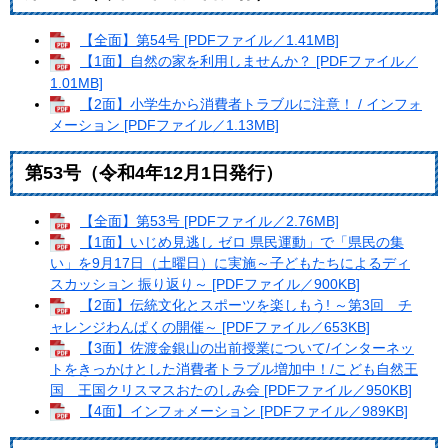
【全面】第54号 [PDFファイル／1.41MB]
【1面】自然の家を利用しませんか？ [PDFファイル／
1.01MB]
【2面】小学生から消費者トラブルに注意！ / インフォ
メーション [PDFファイル／1.13MB]
第53号（令和4年12月1日発行）
【全面】第53号 [PDFファイル／2.76MB]
【1面】いじめ見逃し ゼロ 県民運動」で「県民の集
い」を9月17日（土曜日）に実施～子どもたちによるディ
スカッション 振り返り～ [PDFファイル／900KB]
【2面】伝統文化とスポーツを楽しもう! ～第3回 チ
ャレンジわんぱくの開催～ [PDFファイル／653KB]
【3面】佐渡金銀山の出前授業について/インターネッ
トをきっかけとした消費者トラブル増加中！/こども自然王
国 王国クリスマスおたのしみ会 [PDFファイル／950KB]
【4面】インフォメーション [PDFファイル／989KB]