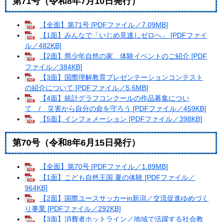
第71号（令和8年7月10日発行）​
【全面】第71号 [PDFファイル／7.09MB]
【1面】みんなで「いじめ見逃しゼロへ」 [PDFファイ
ル／482KB]
【2面】県少年自然の家 体験イベントのご紹介 [PDF
ファイル／384KB]
【3面】国際理解教育プレゼンテーションコンテスト
の紹介について [PDFファイル／5.6MB]
【4面】統計グラフコンクールの作品募集につい
て / 災害から自分の命を守ろう [PDFファイル／459KB]
【5面】インフォメーション [PDFファイル／398KB]
第70号（令和8年6月15日発行）
【全面】第70号 [PDFファイル／1.89MB]
【1面】こども自然王国 夏の体験 [PDFファイル／
964KB]
【2面】国際ユースサッカーin新潟／交流促進ゆめづく
り事業 [PDFファイル／292KB]
【3面】消費者ホットライン／地域で活躍する社会教