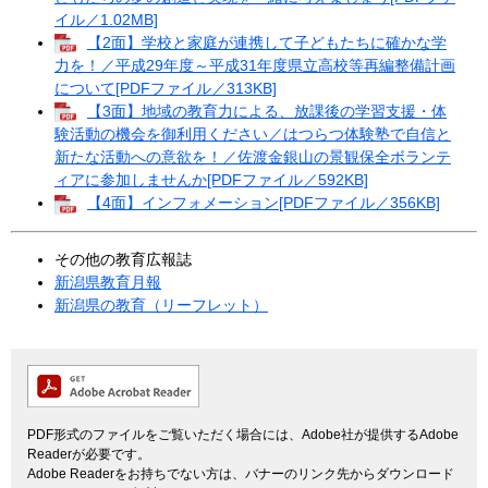
イル／1.02MB]
【2面】学校と家庭が連携して子どもたちに確かな学
力を！／平成29年度～平成31年度県立高校等再編整備計画
について[PDFファイル／313KB]
【3面】地域の教育力による、放課後の学習支援・体
験活動の機会を御利用ください／はつらつ体験塾で自信と
新たな活動への意欲を！／佐渡金銀山の景観保全ボランテ
ィアに参加しませんか[PDFファイル／592KB]
【4面】インフォメーション[PDFファイル／356KB]
その他の教育広報誌
新潟県教育月報
新潟県の教育（リーフレット）
PDF形式のファイルをご覧いただく場合には、Adobe社が提供するAdobe
Readerが必要です。
Adobe Readerをお持ちでない方は、バナーのリンク先からダウンロード