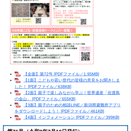
【全面】第72号 [PDFファイル／1.95MB]
【1面】こどもや若い世代の皆様の意見をお聞きしま
した！ [PDFファイル／638KB]
【2面】親子で楽しみながら学ぶ！世界遺産「佐渡島
の金山」 [PDFファイル／655KB]
【3面】親子のための相談LINE／新潟県避難所アプリ
をダウンロードしよう！ [PDFファイル／461KB]
【4面】インフォメーション [PDFファイル／399KB]