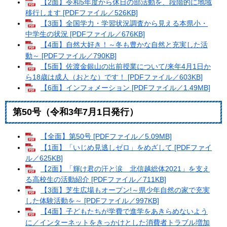
【2面】令和5年度から休日の部活動を、段階的に地域
移行します [PDFファイル／526KB]
【3面】全国学力・学習状況調査から見える本県小・
中学生の状況 [PDFファイル／676KB]
【4面】自然大好き！～冬も豊かな自然と充実した活
動～ [PDFファイル／790KB]
【5面】佐渡金銀山の出前授業について/来年4月1日か
ら18歳は成人（おとな）です！ [PDFファイル／603KB]
【6面】インフォメーション [PDFファイル／1.49MB]
第50号（令和3年7月1日発行）
【全面】第50号 [PDFファイル／5.09MB]
【1面】「いじめ見逃しゼロ」をめざして [PDFファイ
ル／625KB]
【2面】「輝け君の汗と涙 北信越総体2021」を支え
る高校生の活動紹介 [PDFファイル／711KB]
【3面】芝生広場もオープン!～県少年自然の家で充実
した体験活動を～ [PDFファイル／997KB]
【4面】子どもたちが学費で進学をあきらめないよう
に／インターネットをきっかけとした消費者トラブル増加