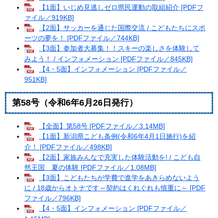
【1面】いじめ見逃しゼロ県民運動の取組紹介 [PDFフ
ァイル／919KB]
【2面】サッカーを通じた国際交流 / こどもたちにスポ
ーツの夢を！ [PDFファイル／744KB]
【3面】参加者大募集！！スキーの楽しさを体験して
みよう！ / インフォメーション [PDFファイル／845KB]
【4・5面】インフォメーション [PDFファイル／
951KB]
第58号（令和6年6月26日発行）
【全面】第58号 [PDFファイル／3.14MB]
【1面】新潟県こども条例(令和6年4月1日施行)を紹
介！ [PDFファイル／498KB]
【2面】家族みんなで充実した体験活動を! / こども自
然王国 夏の体験 [PDFファイル／1.08MB]
【3面】こどもたちが学費で進学をあきらめないよう
に / 18歳からオトナです～契約はくれぐれも慎重に～ [PDF
ファイル／796KB]
【4・5面】インフォメーション [PDFファイル／