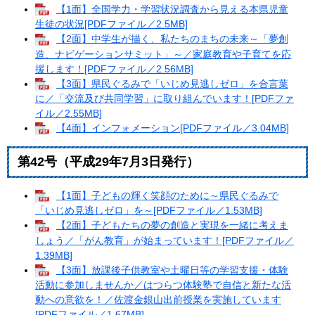
【1面】全国学力・学習状況調査から見える本県児童
生徒の状況[PDFファイル／2.5MB]
【2面】中学生が描く、私たちのまちの未来～「夢創
造、ナビゲーションサミット」～／家庭教育や子育てを応
援します！[PDFファイル／2.56MB]
【3面】県民ぐるみで「いじめ見逃しゼロ」を合言葉
に／「交流及び共同学習」に取り組んでいます！[PDFファ
イル／2.55MB]
【4面】インフォメーション[PDFファイル／3.04MB]
第42号（平成29年7月3日発行）
【1面】子どもの輝く笑顔のために～県民ぐるみで
「いじめ見逃しゼロ」を～[PDFファイル／1.53MB]
【2面】子どもたちの夢の創造と実現を一緒に考えま
しょう／「がん教育」が始まっています！[PDFファイル／
1.39MB]
【3面】放課後子供教室や土曜日等の学習支援・体験
活動に参加しませんか／はつらつ体験塾で自信と新たな活
動への意欲を！／佐渡金銀山出前授業を実施しています
[PDFファイル／1.67MB]