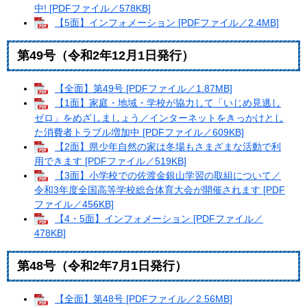
中! [PDFファイル／578KB]
【5面】インフォメーション [PDFファイル／2.4MB]
第49号（令和2年12月1日発行）
【全面】第49号 [PDFファイル／1.87MB]
【1面】家庭・地域・学校が協力して「いじめ見逃し
ゼロ」をめざしましょう／インターネットをきっかけとし
た消費者トラブル増加中 [PDFファイル／609KB]
【2面】県少年自然の家は冬場もさまざまな活動で利
用できます [PDFファイル／519KB]
【3面】小学校での佐渡金銀山学習の取組について／
令和3年度全国高等学校総合体育大会が開催されます [PDF
ファイル／456KB]
【4・5面】インフォメーション [PDFファイル／
478KB]
第48号（令和2年7月1日発行）
【全面】第48号 [PDFファイル／2.56MB]