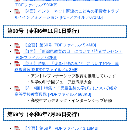
[PDFファイル／596KB]
【4面】インターネット関連のこどもの消費者トラブ
ル / インフォメーション [PDFファイル／871KB]
第60号（令和6年11月1日発行）
【全面】第60号 [PDFファイル／5.4MB]
【1面】「新潟県教育の日」について / 読者プレゼント
[PDFファイル／732KB]
【2面】特集：「児童生徒の学び」について紹介 義
務教育段階 [PDFファイル／4.3MB]
・アントレプレナーシップ教育を推進しています
・科学の甲子園ジュニア新潟県大会
【3・4面】特集：「児童生徒の学び」について紹介
高等学校教育段階 [PDFファイル／663KB]
・高校生アカデミック・インターンシップ研修
第59号（令和6年7月26日発行）
【全面】第59号 [PDFファイル／3.18MB]