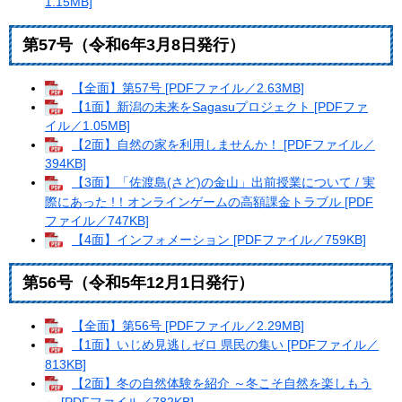
1.15MB]
第57号（令和6年3月8日発行）
【全面】第57号 [PDFファイル／2.63MB]
【1面】新潟の未来をSagasuプロジェクト [PDFファ
イル／1.05MB]
【2面】自然の家を利用しませんか！ [PDFファイル／
394KB]
【3面】「佐渡島(さど)の金山」出前授業について / 実
際にあった !！オンラインゲームの高額課金トラブル [PDF
ファイル／747KB]
【4面】インフォメーション [PDFファイル／759KB]
第56号（令和5年12月1日発行）
【全面】第56号 [PDFファイル／2.29MB]
【1面】いじめ見逃しゼロ 県民の集い [PDFファイル／
813KB]
【2面】冬の自然体験を紹介 ～冬こそ自然を楽しもう
～ [PDFファイル／782KB]