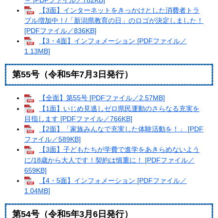
【3面】インターネットをきっかけとした消費者トラ
ブル増加中！/「新潟県教育の日」のロゴが決定しました！
[PDFファイル／836KB]
【3・4面】インフォメーション [PDFファイル／
1.13MB]
第55号（令和5年7月3日発行）
【全面】第55号 [PDFファイル／2.57MB]
【1面】いじめ見逃しゼロ県民運動のさらなる充実を
目指します [PDFファイル／766KB]
【2面】「家族みんなで充実した体験活動を！」 [PDF
ファイル／589KB]
【3面】子どもたちが学費で進学をあきらめないよう
に/18歳から大人です！契約は慎重に！ [PDFファイル／
659KB]
【4・5面】インフォメーション [PDFファイル／
1.04MB]
第54号（令和5年3月6日発行）