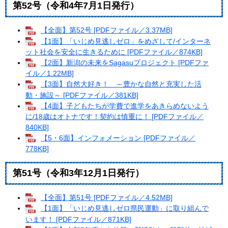
第52号（令和4年7月1日発行）
【全面】第52号 [PDFファイル／3.37MB]
【1面】「いじめ見逃しゼロ」をめざして/インターネ
ット社会を安全に生きるために [PDFファイル／874KB]
【2面】新潟の未来をSagasuプロジェクト [PDFファ
イル／1.22MB]
【3面】自然大好き！ ～豊かな自然と充実した活
動・施設～ [PDFファイル／381KB]
【4面】子どもたちが学費で進学をあきらめないよう
に/18歳はオトナです！契約は慎重に！ [PDFファイル／
840KB]
【5・6面】インフォメーション [PDFファイル／
778KB]
第51号（令和3年12月1日発行）
【全面】第51号 [PDFファイル／4.52MB]
【1面】「いじめ見逃しゼロ県民運動」に取り組んで
います！ [PDFファイル／871KB]