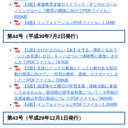
【3面】家庭教育支援ガイドブック・すこやかコール
／インクルーシブ教育の構築に向けて[PDFファイル／
800KB]
【4面】インフォメーション[PDFファイル／1.1MB]
第44号（平成30年7月2日発行）
【1面】かけがえのない【命】を守る～県民ぐるみで
「いじめ見逃しゼロ」を～／はつらつ体験塾に参加しませ
んか？[PDFファイル／787KB]
【2面】生徒にとっても教員にとっても魅力ある部活
動の実現に向けて／「特別の教科 道徳」がスタートしま
した！[PDFファイル／708KB]
【3面】放課後や土曜日の学習支援・体験活動に参加
してみませんか／新潟県の奨学金制度について／小学校の
佐渡金銀山学習の取組について[PDFファイル／960KB]
【4面】インフォメーション[PDFファイル／1.26MB]
第43号（平成29年12月1日発行）