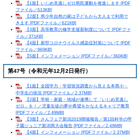
【1面】いじめ見逃しゼロ県民運動を推進します [PDF
ファイル／513KB]
【2面】県少年自然の家は子どもから大人まで利用で
きます [PDFファイル／621KB]
【3面】高等教育の修学支援新制度について [PDFファ
イル／371KB]
【4面】新型コロナウイルス感染症対策について [PDF
ファイル／869KB]
【5面】インフォメーション [PDFファイル／360KB]
第47号（令和元年12月2日発行）
【1面】全国学力・学習状況調査から見える本県小・
中学生の状況 [PDFファイル／2.37MB]
【2面】学校・家庭・地域が連携して「いじめ見逃し
ゼロ」を！／児童生徒の夢や希望をかなえるキャリア教育
[PDFファイル／2.49MB]
【3面】さんフェア新潟2019開催報告／第1回科学の甲
子園ジュニア新潟県大会報告 [PDFファイル／2.49MB]
【4面】インフォメーション [PDFファイル／2.37MB]