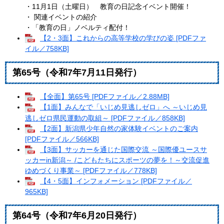
・11月1日（土曜日） 教育の日記念イベント開催！
・ 関連イベントの紹介
・「教育の日」ノベルティ配付！
【2・3面】これからの高等学校の学びの姿 [PDFファ
イル／758KB]
第65号（令和7年7月11日発行）
【全面】第65号 [PDFファイル／2.88MB]
【1面】みんなで「いじめ見逃しゼロ」へ ～いじめ見
逃しゼロ県民運動の取組～ [PDFファイル／858KB]
【2面】新潟県少年自然の家体験イベントのご案内
[PDFファイル／566KB]
【3面】サッカーを通じた国際交流 ～国際優ユースサ
ッカーin新潟～ /こどもたちにスポーツの夢を！～交流促進
ゆめづくり事業～ [PDFファイル／778KB]
【4・5面】インフォメーション [PDFファイル／
965KB]
第64号（令和7年6月20日発行）