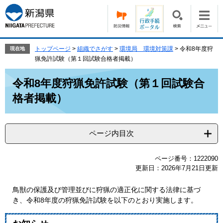
ペ
メ
ー
ニ
ジ
ュ
の
ー
先
を
トップページ
>
組織でさがす
>
環境局 環境対策課
>
令和8年度狩
現在地
頭
飛
猟免許試験（第１回試験合格者掲載）
で
ば
本
す。
し
令和8年度狩猟免許試験（第１回試験合
文
て
格者掲載）
本
文
へ
ページ内目次
ページ番号：1222090
更新日：2026年7月21日更新
鳥獣の保護及び管理並びに狩猟の適正化に関する法律に基づ
き、令和8年度の狩猟免許試験を以下のとおり実施します。