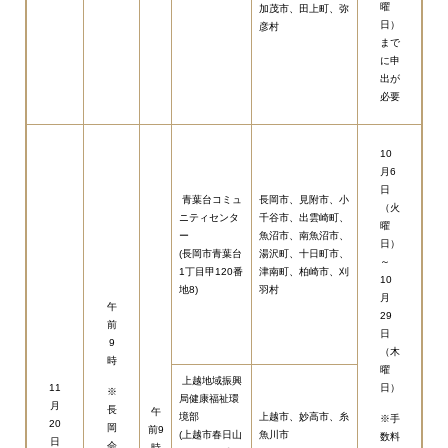
曜
加茂市、田上町、弥
日）
彦村​
まで
に申
出が
必要
10
月6
日
青葉台コミュ
長岡市、見附市、小
（火
ニティセンタ
千谷市、出雲崎町、
曜
ー
魚沼市、南魚沼市、
日）
(長岡市青葉台
湯沢町、十日町市、
～
1丁目甲120番
津南町、柏崎市、刈
10
地8)
羽村
月
午
29
前
日
9
（木
時
曜
上越地域振興
11
日）
※
局健康福祉環
月
長
午
境部
上越市、妙高市、糸
※手
20
岡
前9
(上越市春日山
魚川市
数料
日
会
時