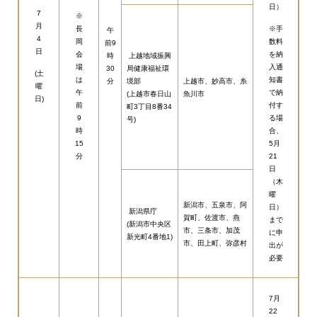
日）
7
※
月
長
※手
午
4
岡
数料
前9
日
会
を納
時
上越地域振興
場
入通
30
局健康福祉環
(土
は
知書
分
境部
上越市、妙高市、糸
曜
午
で納
(上越市春日山
魚川市
日)
前
付す
町3丁目8番34
9
る場
号)
時
合、
15
5月
分
21
日
（木
曜
新潟市、五泉市、阿
日）
新潟県庁
賀町、佐渡市、燕
まで
(新潟市中央区
市、三条市、加茂
に申
新光町4番地1)
市、田上町、弥彦村
出が
必要
7月
22