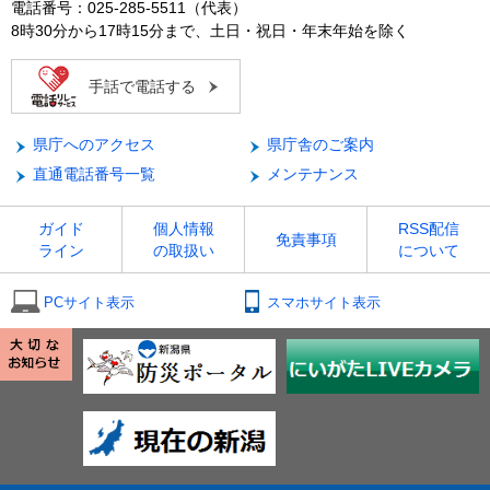
電話番号：025-285-5511（代表）
8時30分から17時15分まで、土日・祝日・年末年始を除く
手話で電話する
県庁へのアクセス
県庁舎のご案内
直通電話番号一覧
メンテナンス
ガイド
個人情報
RSS配信
免責事項
ライン
の取扱い
について
PCサイト表示
スマホサイト表示