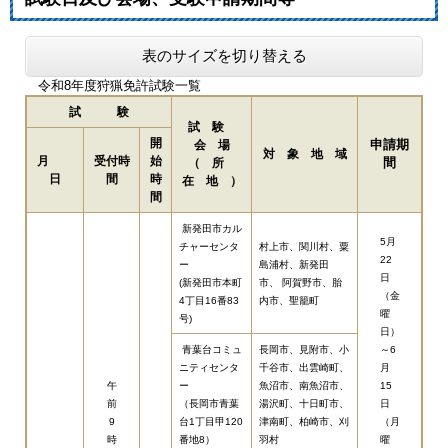
表のサイズを切り替える
令和8年度狩猟免許試験一覧
試 験
試 験
開
申請期
会 場
対 象 地 域
月
受付時
始
間
（ 所
日
間
時
在 地 ）
間
新発田市カル
5月
チャーセンタ
村上市、関川村、粟
22
ー
島浦村、新発田
日
(新発田市本町
市、 阿賀野市、胎
（金
4丁目16番83
内市、聖籠町
曜
号)
日）
青葉台コミュ
長岡市、見附市、小
～6
ニティセンタ
千谷市、出雲崎町、
月
午
ー
魚沼市、南魚沼市、
15
前
（長岡市青葉
湯沢町、十日町市、
日
9
台1丁目甲120
津南町、柏崎市、刈
（月
時
番地8）
羽村
曜