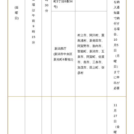
町3丁目8番34
を納
場
30
号)
(金
入通
は
分
曜
知書
午
日)
で納
前
付す
9
る場
時
合、
村上市、関川村、粟
15
10
島浦村、新発田市、
分
月5
阿賀野市、胎内市、
新潟県庁
日
聖籠町、新潟市、五
(新潟市中央区
（月
泉市、阿賀町、佐渡
新光町4番地1)
曜
市、燕市、三条市、
日）
加茂市、田上町、弥
まで
彦村
に申
出が
必要
11
月
27
日
（金
曜