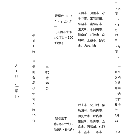
日
（水
長岡市、見附市、小
曜
青葉台コミュ
千谷市、出雲崎町、
日）
ニティセンタ
魚沼市、南魚沼市、
～8
ー
湯沢町、十日町市、
月
（長岡市青葉
津南町、柏崎市、刈
午
17
台1丁目甲120
羽村、上越市、妙高
前
日
番地8）
市、糸魚川市
9
（月
時
曜
日）
9
※
月
長
※手
午
5
岡
数料
前9
日
会
を納
時
場
入通
30
(土
は
知書
分
曜
午
で納
日)
前
付す
9
る場
村上市、関川村、粟
時
合、
島浦村、新発田市、
15
7月
阿賀野市、胎内市、
新潟県庁
分
21
聖籠町、新潟市、五
(新潟市中央区
日
泉市、阿賀町、佐渡
新光町4番地1)
（火
市、燕市、三条市、