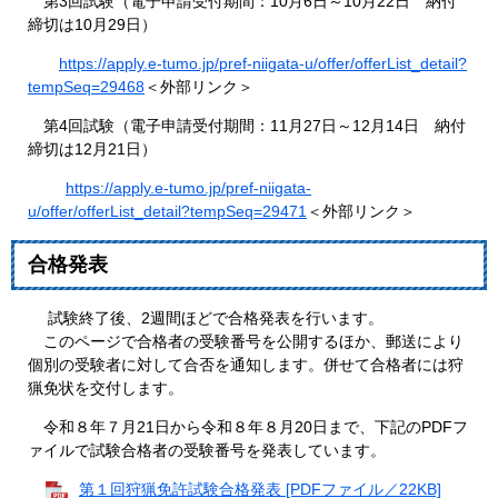
第3回試験（電子申請受付期間：10月6日～10月22日 納付
締切は10月29日）
https://apply.e-tumo.jp/pref-niigata-u/offer/offerList_detail?
tempSeq=29468
＜外部リンク＞
第4回試験（電子申請受付期間：11月27日～12月14日 納付
締切は12月21日）
https://apply.e-tumo.jp/pref-niigata-
u/offer/offerList_detail?tempSeq=29471
＜外部リンク＞
合格発表
試験終了後、2週間ほどで合格発表を行います。
このページで合格者の受験番号を公開するほか、郵送により
個別の受験者に対して合否を通知します。併せて合格者には狩
猟免状を交付します。
令和８年７月21日から令和８年８月20日まで、下記のPDFフ
ァイルで試験合格者の受験番号を発表しています。
第１回狩猟免許試験合格発表 [PDFファイル／22KB]