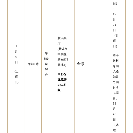
日）
～
12
月
21
日
（月
新潟県
曜
庁
1
日）
(新潟市
月
午
中央区
※手
9
前9
新光町4
数料
日
全県
午前9時
時
番地1)
を納
30
(土
入通
※わな
分
曜
知書
猟免許
日)
で納
のみ対
付す
象
る場
合、
11
月
26
日
（木
曜