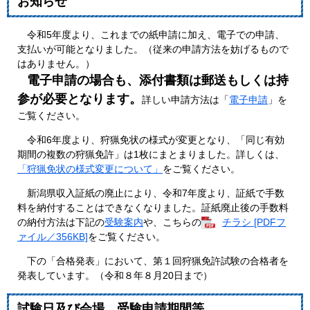
お知らせ
令和5年度より、これまでの紙申請に加え、電子での申請、
支払いが可能となりました。（従来の申請方法を妨げるもので
はありません。）
電子申請の場合も、添付書類は郵送もしくは持
参が必要となります。
詳しい申請方法は「
電子申請
」を
ご覧ください。
令和6年度より、狩猟免状の様式が変更となり、「同じ有効
期間の複数の狩猟免許」は1枚にまとまりました。詳しくは、
「狩猟免状の様式変更について」
をご覧ください。
新潟県収入証紙の廃止により、令和7年度より、証紙で手数
料を納付することはできなくなりました。証紙廃止後の手数料
の納付方法は下記の
受験案内
や、こちらの
チラシ [PDFフ
ァイル／356KB]
をご覧ください。
下の「合格発表」において、第１回狩猟免許試験の合格者を
発表しています。（令和８年８月20日まで）
試験日及び会場、受験申請期間等