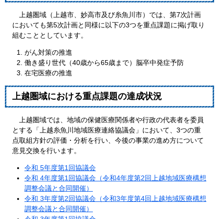
上越圏域（上越市、妙高市及び糸魚川市）では、第7次計画
においても第5次計画と同様に以下の3つを重点課題に掲げ取り
組むこととしています。
がん対策の推進
働き盛り世代（40歳から65歳まで）脳卒中発症予防
在宅医療の推進
上越圏域における重点課題の達成状況
上越圏域では、地域の保健医療関係者や行政の代表者を委員
とする「上越糸魚川地域医療連絡協議会」において、3つの重
点取組方針の評価・分析を行い、今後の事業の進め方について
意見交換を行います。
令和 5年度第1回協議会
令和 4年度第1回協議会（令和4年度第2回上越地域医療構想
調整会議と合同開催）
令和 3年度第2回協議会（令和3年度第4回上越地域医療構想
調整会議と合同開催）