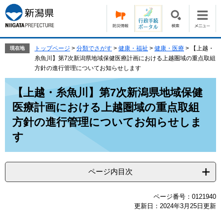
ペ
メ
ー
ニ
ジ
ュ
の
ー
先
を
トップページ
>
分類でさがす
>
健康・福祉
>
健康・医療
>
【上越・
現在地
頭
飛
糸魚川】第7次新潟県地域保健医療計画における上越圏域の重点取組
で
ば
方針の進行管理についてお知らせします
す。
し
本
て
【上越・糸魚川】第7次新潟県地域保健
文
本
医療計画における上越圏域の重点取組
文
へ
方針の進行管理についてお知らせしま
す
ページ内目次
ページ番号：0121940
更新日：2024年3月25日更新