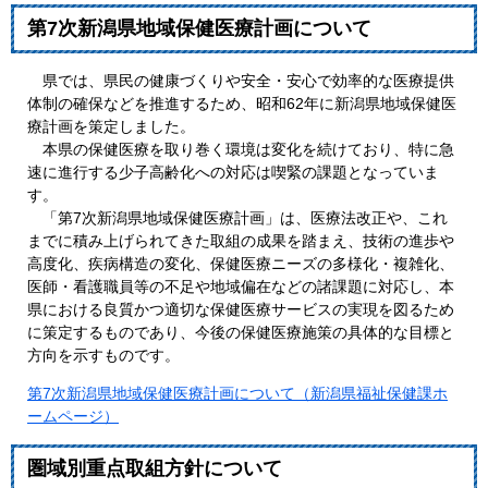
第7次新潟県地域保健医療計画について
県では、県民の健康づくりや安全・安心で効率的な医療提供
体制の確保などを推進するため、昭和62年に新潟県地域保健医
療計画を策定しました。
本県の保健医療を取り巻く環境は変化を続けており、特に急
速に進行する少子高齢化への対応は喫緊の課題となっていま
す。
「第7次新潟県地域保健医療計画」は、医療法改正や、これ
までに積み上げられてきた取組の成果を踏まえ、技術の進歩や
高度化、疾病構造の変化、保健医療ニーズの多様化・複雑化、
医師・看護職員等の不足や地域偏在などの諸課題に対応し、本
県における良質かつ適切な保健医療サービスの実現を図るため
に策定するものであり、今後の保健医療施策の具体的な目標と
方向を示すものです。
第7次新潟県地域保健医療計画について（新潟県福祉保健課ホ
ームページ）
圏域別重点取組方針について