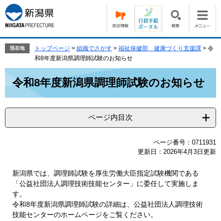
ペ
メ
ー
ニ
ジ
ュ
の
ー
先
を
トップページ
>
組織でさがす
>
福祉保健部 健康づくり支援課
>
令
現在地
頭
飛
和8年度新潟県調理師試験のお知らせ
で
ば
本
す。
し
令和8年度新潟県調理師試験のお知らせ
文
て
本
文
ページ内目次
へ
ページ番号：0711931
更新日：2026年4月3日更新
新潟県では、調理師試験を厚生労働大臣指定試験機関である
「公益社団法人調理技術技能センター」に委任して実施しま
す。
令和8年度新潟県調理師試験の詳細は、公益社団法人調理技術
技能センターのホームページをご覧ください。