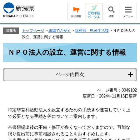
ペ
メ
ー
ニ
ジ
ュ
の
ー
先
を
トップページ
>
組織でさがす
>
総務部 県民生活課
>
ＮＰＯ法人の
現在地
頭
飛
設立、運営に関する情報
で
ば
本
す。
し
ＮＰＯ法人の設立、運営に関する情報
文
て
本
文
ページ内目次
へ
ページ番号：0049102
更新日：2024年11月13日更新
特定非営利活動法人を設立するための手続きや運営していく上
で必要となる手続き等についてご案内します。
※書類提出後の不備・修正が多くなっておりますので、可能な
限り提出前に事前相談されることをおすすめします。