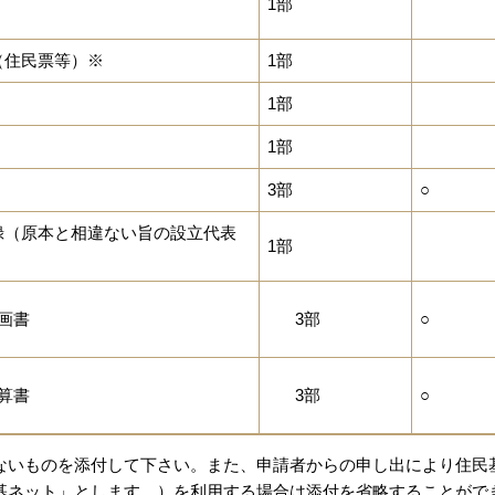
1部
（住民票等）※
1部
1部
1部
3部
○
事録（原本と相違ない旨の設立代表
1部
画書
3部
○
算書
3部
○
載がないものを添付して下さい。また、申請者からの申し出により住民
基ネット」とします。）を利用する場合は添付を省略することがで