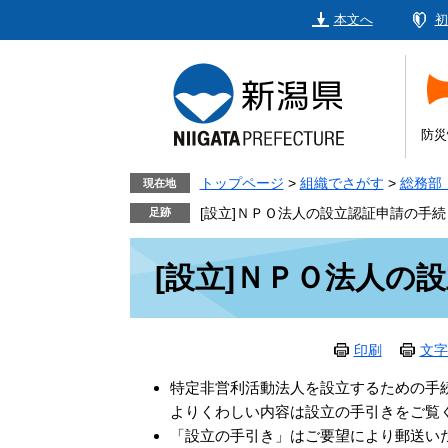
ペ
メ
本文へ
初
ー
ニ
ジ
ュ
の
ー
先
を
頭
飛
防災
で
ば
す。
し
トップページ
>
組織でさがす
>
総務部
現在地
て
[設立]ＮＰＯ法人の設立認証申請の手続
本
本
文
[設立]ＮＰＯ法人の
文
へ
印刷
文字
特定非営利活動法人を設立するための手
よりくわしい内容は設立の手引きをご覧
「設立の手引き」はご要望により郵送い