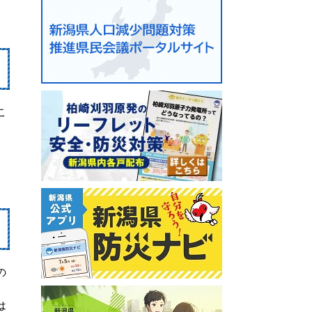
こ
の
は