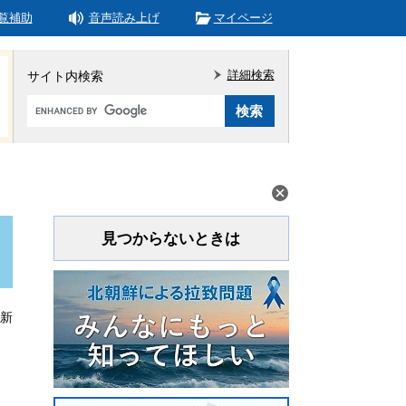
覧補助
音声読み上げ
マイページ
詳細検索
サイト内検索
Google
カ
ス
タ
ム
検
索
見つからないときは
更新