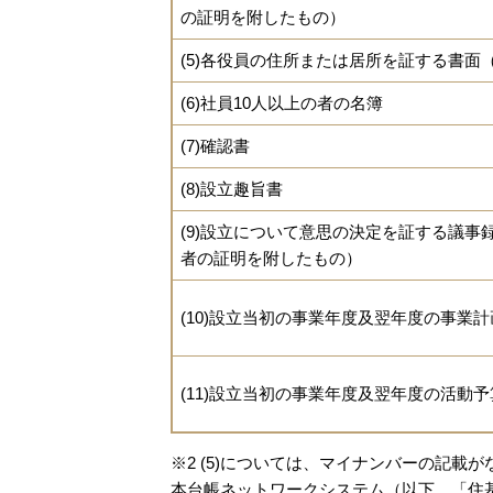
の証明を附したもの）
(5)各役員の住所または居所を証する書面
(6)社員10人以上の者の名簿
(7)確認書
(8)設立趣旨書
(9)設立について意思の決定を証する議
者の証明を附したもの）
(10)設立当初の事業年度及翌年度の事業計
(11)設立当初の事業年度及翌年度の活動予
※2 (5)については、マイナンバーの記
本台帳ネットワークシステム（以下、「住