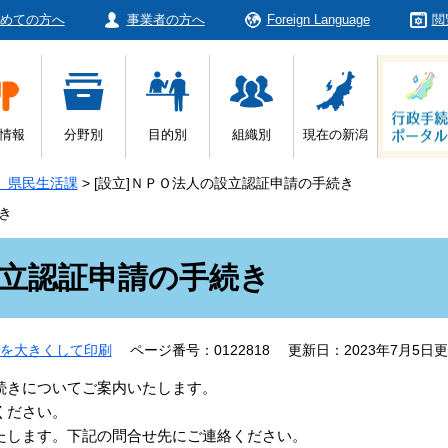
めての方へ
事業者の方へ
Foreign Language
閲
情報
分野別
目的別
組織別
現在の新潟
 県民生活課
>
[設立]ＮＰＯ法人の設立認証申請の手続き
き
設立認証申請の手続き
を大きくして印刷
ページ番号：0122818
更新日：2023年7月5日
続きについてご案内いたします。
ください。
たします。下記の問合せ先にご連絡ください。