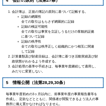
4 会計の原則（法第27条）
会計簿は、正規の簿記の原則に基づいて記帳する。
記録の網羅性
全ての取引はもらさず網羅的に記録
記録の検証可能性
全ての取引は事実を立証しうるだけの客観的証拠
に基づいて記録
記録の秩序性
全ての取引は秩序正しく組織的にかつ相互に関連
して記録
計算書類及び財産目録は、会計簿に基づき活動実績及び財
政状態がわかるよう作成する。
会計処理の基準や手続きは、毎事業年度継続して適用し、
みだりに変更しない。
5 情報公開（法第28,29,30条）
毎事業年度初めの3ヶ月以内に、前事業年度の事業報告書等を
作成し、定款などとともに、関係者が閲覧できるよう法人の事
務所に備え置かなければなりません。