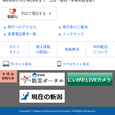
8時30分から17時15分まで、土日・祝日・年末年始を除く
手話で電話する
県庁へのアクセス
県庁舎のご案内
直通電話番号一覧
メンテナンス
ガイド
個人情報
RSS配信
免責事項
ライン
の取扱い
について
PCサイト表示
スマホサイト表示
Copyright © Niigata Prefectural Government. All Rights Reserved.