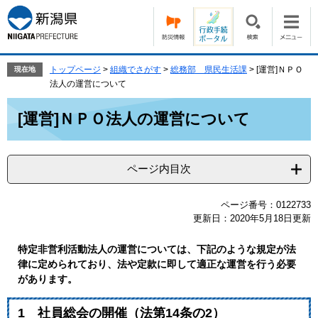
ペ
メ
ー
ニ
ジ
ュ
の
ー
先
を
トップページ
>
組織でさがす
>
総務部 県民生活課
>
[運営]ＮＰＯ
現在地
頭
飛
法人の運営について
で
ば
本
す。
し
[運営]ＮＰＯ法人の運営について
文
て
本
文
ページ内目次
へ
ページ番号：0122733
更新日：2020年5月18日更新
特定非営利活動法人の運営については、下記のような規定が法
律に定められており、法や定款に即して適正な運営を行う必要
があります。
1 社員総会の開催（法第14条の2）