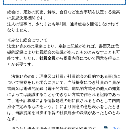
総会は、定款の変更、解散、合併など重要事項を決定する最高
の意思決定機関です。
法人の理事は、少なくとも年1回、通常総会を開催しなければ
なりません。
※みなし総会について
法第14条の9の規定により、定款に記載があれば、書面又は電
磁的記録により社員総会の決議があったものとみなすことも可
能です。ただし、
社員全員
から提案内容について同意を得るこ
とが必要です。
法第14条の9： 理事又は社員が社員総会の目的である事項に
ついて提案をした場合において、当該提案につき社員の全員が
書面又は電磁的記録（電子的方式、磁気的方式その他人の知覚
によっては認識することができない方式で作られる記録であっ
て、電子計算機による情報処理の用に供されるものとして内閣
府令で定めるものをいう。）により同意の意思表示をしたとき
は、当該提案を可決する旨の社員総会の決議があったものとみ
なす。
※みなし総会の場合も議事録の作成が必要です。
みな