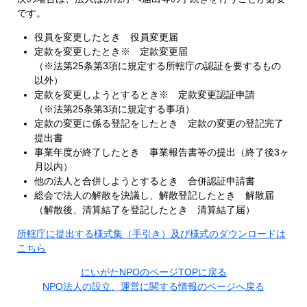
です。
役員を変更したとき 役員変更届
定款を変更したとき※ 定款変更届
（※法第25条第3項に規定する所轄庁の認証を要するもの
以外）
定款を変更しようとするとき※ 定款変更認証申請
（※法第25条第3項に規定する事項）
定款の変更に係る登記をしたとき 定款の変更の登記完了
提出書
事業年度が終了したとき 事業報告書等の提出（終了後3ヶ
月以内）
他の法人と合併しようとするとき 合併認証申請書
総会で法人の解散を決議し、解散登記したとき 解散届
（解散後、清算結了を登記したとき 清算結了届）
所轄庁に提出する様式集（手引き）及び様式のダウンロードは
こちら
にいがたNPOのページTOPに戻る
NPO法人の設立、運営に関する情報のページへ戻る