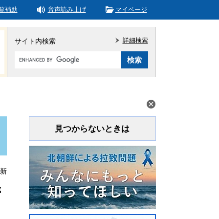
覧補助
音声読み上げ
マイページ
詳細検索
サイト内検索
Google
カ
ス
タ
ム
検
索
見つからないときは
更新
成