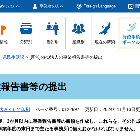
めての方へ
事業者の方へ
Foreign Language
閲
情報
分野別
目的別
組織別
現在の新潟
 県民生活課
>
[運営]NPO法人の事業報告書等の提出
事業報告書等の提出
大きくして印刷
ページ番号：0122697
更新日：2024年11月13日
後、3か月以内に事業報告書等の書類を作成し、これらを、その作
事業年度の末日まで主たる事務所に備えおかなければなりません。