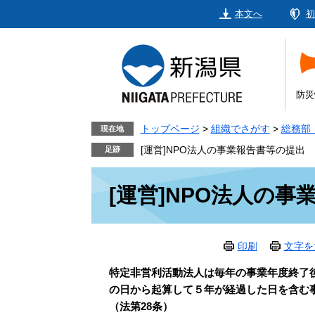
ペ
メ
本文へ
初
ー
ニ
ジ
ュ
の
ー
先
を
頭
飛
防災
で
ば
す。
し
トップページ
>
組織でさがす
>
総務部
現在地
て
[運営]NPO法人の事業報告書等の提出
本
本
文
[運営]NPO法人の
文
へ
印刷
文字を
特定非営利活動法人は毎年の事業年度終了
の日から起算して５年が経過した日を含む
（法第28条）