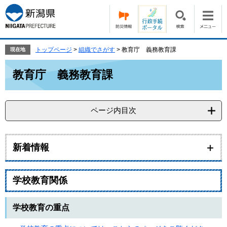
ペ
メ
ー
ニ
ジ
ュ
の
ー
先
を
トップページ
>
組織でさがす
>
教育庁 義務教育課
現在地
頭
飛
本
で
ば
教育庁 義務教育課
文
す。
し
て
本
ページ内目次
文
へ
新着情報
学校教育関係
学校教育の重点