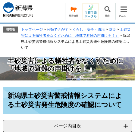
ペ
メ
ー
ニ
ジ
ュ
の
ー
先
を
トップページ
>
分類でさがす
>
くらし・安全・環境
>
防災
>
土砂災
現在地
頭
飛
害による犠牲者をなくすために「地域で避難の声掛けを！」
>
新潟
で
ば
県土砂災害警戒情報システムによる土砂災害発生危険度の確認につ
す。
し
いて
て
土砂災害による犠牲者をなくすために
本
文
「地域で避難の声掛けを！」
へ
本
新潟県土砂災害警戒情報システムによ
文
る土砂災害発生危険度の確認について
ページ内目次