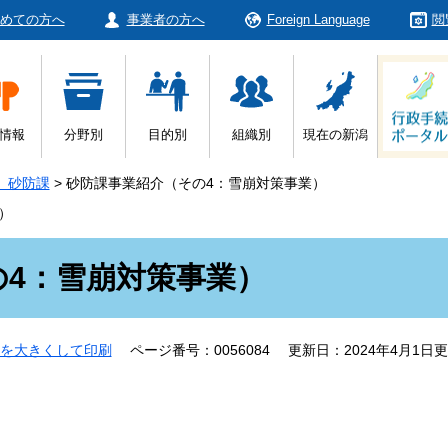
めての方へ
事業者の方へ
Foreign Language
閲
情報
分野別
目的別
組織別
現在の新潟
 砂防課
>
砂防課事業紹介（その4：雪崩対策事業）
）
の4：雪崩対策事業）
を大きくして印刷
ページ番号：0056084
更新日：2024年4月1日