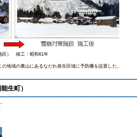
区） 竣工：昭和61年
この地域の裏山にあるなだれ発生区域に予防柵を設置した。
旧能生町）