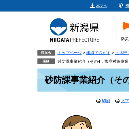
ペ
メ
本文へ
初
ー
ニ
ジ
ュ
の
ー
先
を
頭
飛
防災
で
ば
す。
し
トップページ
>
組織でさがす
>
土木部
現在地
て
砂防課事業紹介（その4：雪崩対策事業
本
本
文
砂防課事業紹介（そ
文
へ
印刷
文字