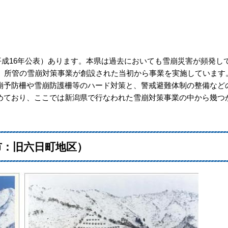
(平成16年公表）あります。本県は過去においても雪崩災害が頻発し
省）所管の雪崩対策事業が創設された当初から事業を実施しています
予防柵や雪崩防護柵等のハード対策と、警戒避難体制の整備など
めており、ここでは新潟県で行なわれた雪崩対策事業の中から幾つ
市：旧六日町地区）