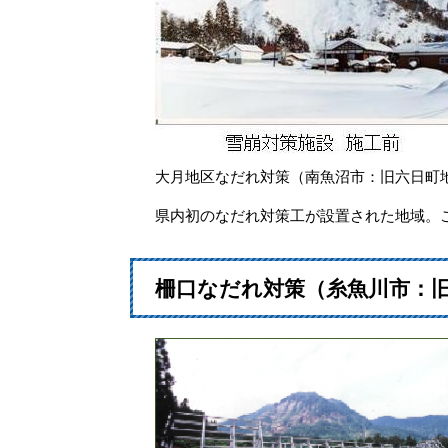
大月地区なだれ対策（南魚沼市：旧六日町地
県内初のなだれ対策工が設置された地域。
柵口なだれ対策（糸魚川市：