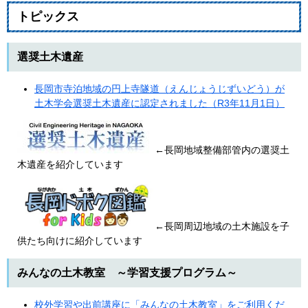
トピックス
選奨土木遺産
長岡市寺泊地域の円上寺隧道（えんじょうじずいどう）が
土木学会選奨土木遺産に認定されました（R3年11月1日）
←長岡地域整備部管内の選奨土
木遺産を紹介しています
←長岡周辺地域の土木施設を子
供たち向けに紹介しています
みんなの土木教室 ～学習支援プログラム～
校外学習や出前講座に「みんなの土木教室」をご利用くだ