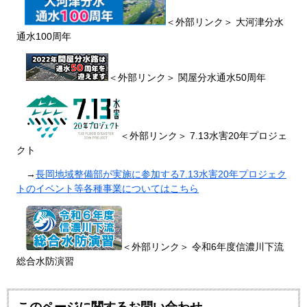
＜外部リンク＞
大河津分水
通水100周年
＜外部リンク＞
関屋分水通水50周年
＜外部リンク＞
7.13水害20年プロジェ
クト
→
長岡地域整備部が実施に参加する7.13水害20年プロジェク
トのイベント等各種事業についてはこちら
＜外部リンク＞
​ 令和6年度信濃川下流
総合水防演習