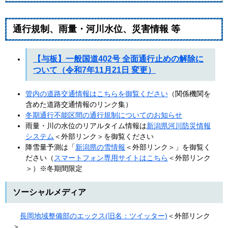
通行規制、雨量・河川水位、災害情報 等
【与板】一般国道402号 全面通行止めの解除に
ついて（令和7年11月21日 変更）
管内の道路交通情報はこちらを御覧ください
（関係機関を
含めた道路交通情報のリンク集）
冬期通行不能区間の通行規制についてのお知らせ
雨量・川の水位のリアルタイム情報は
新潟県河川防災情報
システム
＜外部リンク＞
を御覧ください
降雪量予測は「
新潟県の雪情報
＜外部リンク＞
」を御覧く
ださい（
スマートフォン専用サイトはこちら
＜外部リンク
＞
）※冬期間限定
ソーシャルメディア
長岡地域整備部のエックス(旧名：ツイッター)
＜外部リンク
＞