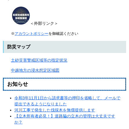
＜外部リンク＞
※
アカウントポリシー
を御確認ください
防災マップ
土砂災害警戒区域等の指定状況
中越地方の浸水想定区域図
お知らせ
令和3年11月1日から請求書等の押印を省略して、メールで
提出できるようになりました
河川工事で発生した伐採木を無償提供します
【立木所有者必見！】道路脇の立木の管理は大丈夫です
か？