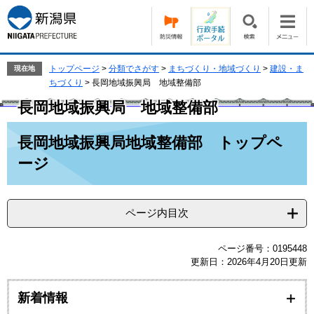
ペ
メ
ー
ニ
ジ
ュ
の
ー
先
を
トップページ
>
分類でさがす
>
まちづくり・地域づくり
>
建設・ま
現在地
頭
飛
ちづくり
>
長岡地域振興局 地域整備部
で
ば
長岡地域振興局 地域整備部
す。
し
て
本
本
長岡地域振興局地域整備部 トップペ
文
文
ージ
へ
ページ内目次
ページ番号：0195448
更新日：2026年4月20日更新
新着情報