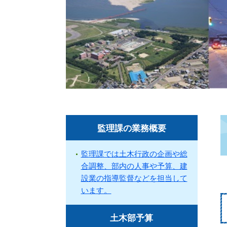
監理課の業務概要
監理課では土木行政の企画や総
合調整、部内の人事や予算、建
設業の指導監督などを担当して
います。
土木部予算