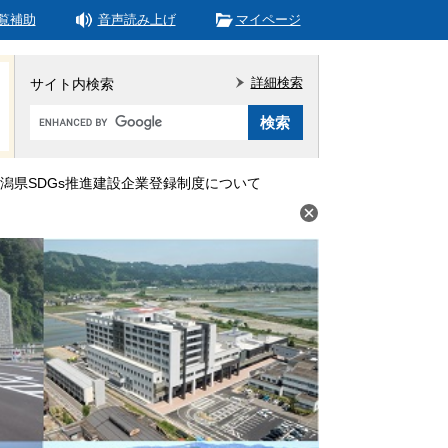
覧補助
音声読み上げ
マイページ
詳細検索
サイト内検索
Google
カ
ス
タ
潟県SDGs推進建設企業登録制度について
ム
検
索