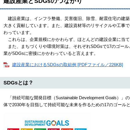
建設産業とSDGsのつながり
建設産業は、インフラ整備、災害復旧、除雪、耐震住宅の建築
大きく貢献しています。また、建設資材等のリサイクルや工事で
わっています。
これらは、企業規模にかかわらず、ほとんどの建設企業に当て
また、まちづくりや環境対策は、それぞれSDGsで17のゴー
業がSDGsに密接にかかわっていると言えます。
建設産業におけるSDGsの取組例 [PDFファイル／226KB]
SDGsとは？
「持続可能な開発目標（Sustainable Development Go
体で2030年を目指して持続可能な未来を作るための17のゴール