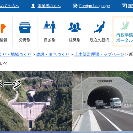
めての方へ
事業者の方へ
Foreign Language
閲
情報
分野別
目的別
組織別
現在の新潟
くり・地域づくり
>
建設・まちづくり
>
土木部監理課トップページ
>
新
ついて
ページ