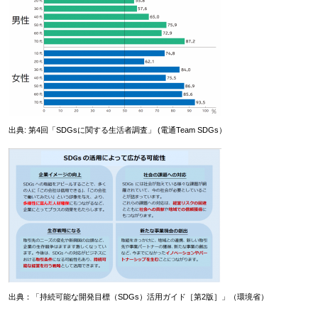
出典: 第4回「SDGsに関する生活者調査」 (電通Team SDGs）
出典：「持続可能な開発目標（SDGs）活用ガイド［第2版］」（環境省）