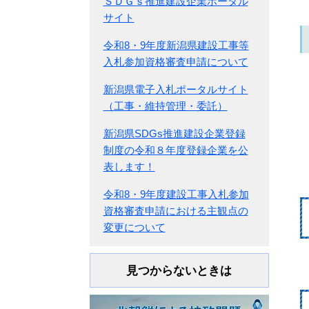
ＳＤＧｓ推進建設企業ポータル
サイト
令和8・9年度新潟県建設工事等
入札参加資格審査申請について
新潟県電子入札ポータルサイト
（工事・維持管理・委託）
新潟県SDGs推進建設企業登録
制度の令和８年度登録企業を公
表します！
令和8・9年度建設工事入札参加
資格審査申請における主観点の
変更について
見つからないときは