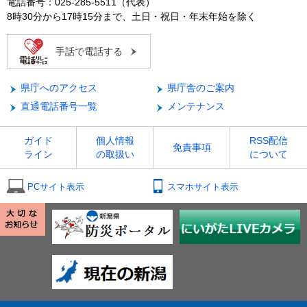
電話番号：025-285-5511（代表）
8時30分から17時15分まで、土日・祝日・年末年始を除く
手話で電話する
県庁へのアクセス
県庁舎のご案内
直通電話番号一覧
メンテナンス
ガイド
個人情報
RSS配信
免責事項
ライン
の取扱い
について
PCサイト表示
スマホサイト表示