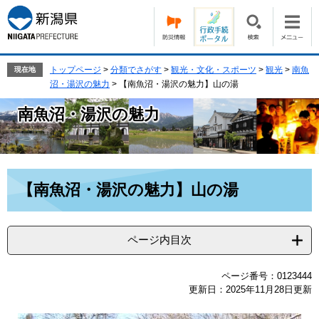
ペ
メ
ー
ニ
ジ
ュ
の
ー
先
を
トップページ
>
分類でさがす
>
観光・文化・スポーツ
>
観光
>
南魚
現在地
頭
飛
沼・湯沢の魅力
>
【南魚沼・湯沢の魅力】山の湯
で
ば
南魚沼・湯沢の魅力
す。
し
て
本
文
へ
本
【南魚沼・湯沢の魅力】山の湯
文
ページ内目次
ページ番号：0123444
更新日：2025年11月28日更新