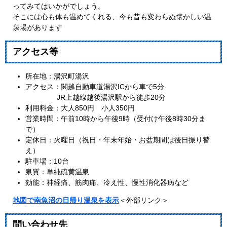
ってみてはいかがでしょう。
そこには心も体も温めてくれる、今も昔も変わらぬ懐かしい温
泉場があります
アクセス等
所在地：湯沢町湯沢
アクセス：関越自動車道湯沢ICから車で5分
JR上越線越後湯沢駅から徒歩20分
利用料金：大人850円 小人350円
営業時間：午前10時から午後9時（受付け午後8時30分ま
で）
定休日：火曜日（祝日・年末年始・お盆期間は後日振り替
え）
駐車場：10台
泉質：単純硫黄温泉
効能：神経痛、筋肉痛、冷え性、慢性消化器病など
地図で南魚沼の日帰り温泉を表示
＜外部リンク＞
問い合わせ先