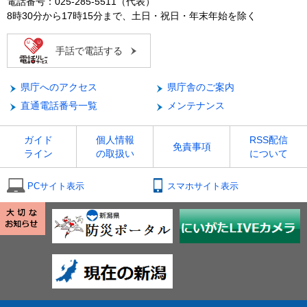
電話番号：025-285-5511（代表）
8時30分から17時15分まで、土日・祝日・年末年始を除く
手話で電話する
県庁へのアクセス
県庁舎のご案内
直通電話番号一覧
メンテナンス
ガイド
個人情報
RSS配信
免責事項
ライン
の取扱い
について
PCサイト表示
スマホサイト表示