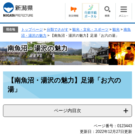
ペ
メ
ー
ニ
ジ
ュ
の
ー
先
を
トップページ
>
分類でさがす
>
観光・文化・スポーツ
>
観光
>
南魚
現在地
頭
飛
沼・湯沢の魅力
>
【南魚沼・湯沢の魅力】足湯「お六の湯」
で
ば
南魚沼・湯沢の魅力
す。
し
て
本
文
へ
本
【南魚沼・湯沢の魅力】足湯「お六の
文
湯」
ページ内目次
ページ番号：0123443
更新日：2022年12月27日更新