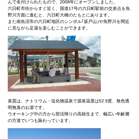
んで名付けられたもので、2008年にオープンしました。
六日町市街からすぐ近く、国道17号の六日町駅前の交差点を魚
野川方面に進むと、六日町大橋のたもとにあります。
また南魚沼市の六日町地区のシンボル｢坂戸山｣や魚野川を間近
に見ながら足湯を楽しむことができます。
泉質は、ナトリウム・塩化物温泉で源泉温度は52.9度、無色透
明無臭のお湯です。
ウオーキング中の方から部活帰りの高校生まで、幅広い年齢層
の方達でいつも賑わっています。