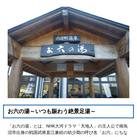
お六の湯～いつも賑わう絶景足湯～
「お六の湯」とは、NHK大河ドラマ「天地人」の主人公で南魚
沼市出身の戦国武将直江兼続の幼少期の呼び名「お六」にちな