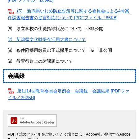
[PDFファイル／205KB]
(5) 新潟県いじめ防止対策等に関する委員会による4号案
件調査報告書の提言対応について [PDFファイル／86KB]
⑹ 県立学校の生徒指導状況について ※非公開
⑺ 新潟県文化財保存活用大綱について
⑻ 条件附採用教員の正式採用について ※ 非公開
⑼ 教育行政上の諸課題について
会議録
第1114回教育委員会定例会 会議録・会議結果 [PDFファ
イル／262KB]
PDF形式のファイルをご覧いただく場合には、Adobe社が提供するAdobe