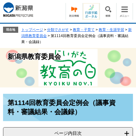
ペ
メ
ー
ニ
ジ
ュ
の
ー
先
を
トップページ
>
分類でさがす
>
教育・子育て
>
教育・生涯学習
>
新
現在地
頭
飛
潟県教育委員会
>
第1114回教育委員会定例会（議事資料・審議結
で
ば
果・会議録）
す。
し
て
新潟県教育委員会
本
文
へ
本
第1114回教育委員会定例会（議事資
文
料・審議結果・会議録）
ページ内目次