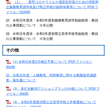
（1） 新型コロナウイルス感染症対策のための市町村
立義務教育諸学校及び県立学校の臨時休業等について [PDFフ
ァイル／320KB]
⑵ 令和元年度末・令和2年度初義務教育諸学校副校長・教頭
の人事異動について ※非公開
⑶ 令和元年度末・令和2年度初県立高等学校等副校長・教頭
の人事異動について ※非公開
その他
(1) 令和元年度2月補正予算について [PDFファイル／
95KB]
⑵ 令和元年度「人権教育、同和教育に関する教職員意識調
査」報告書について
(3) 多忙化解消アクションプランの今後について [PDFフ
ァイル／48KB]
(4) 令和2年度新潟県公立高等学校入学者選抜について