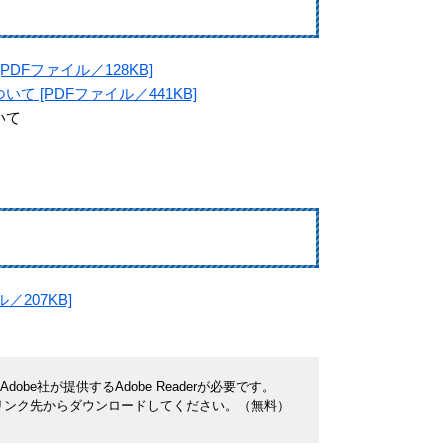
DFファイル／128KB]
 [PDFファイル／441KB]
いて
207KB]
be社が提供するAdobe Readerが必要です。
ナーのリンク先からダウンロードしてください。（無料）