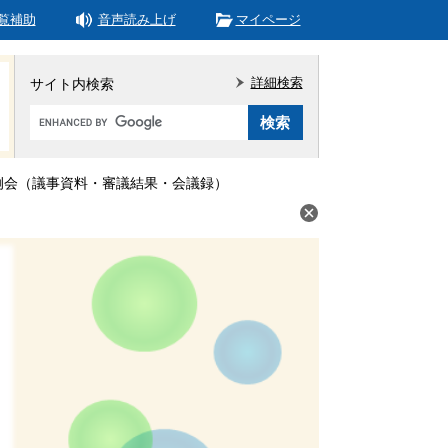
覧補助
音声読み上げ
マイページ
詳細検索
サイト内検索
Google
カ
ス
タ
定例会（議事資料・審議結果・会議録）
ム
検
索