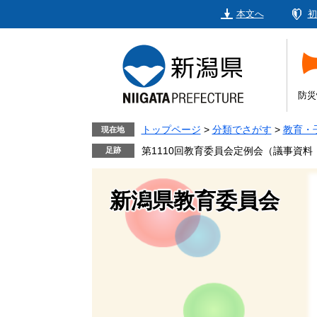
ペ
メ
本文へ
初
ー
ニ
ジ
ュ
の
ー
先
を
頭
飛
防災
で
ば
す。
し
トップページ
>
分類でさがす
>
教育・
現在地
て
第1110回教育委員会定例会（議事資
本
文
新潟県教育委員会
へ