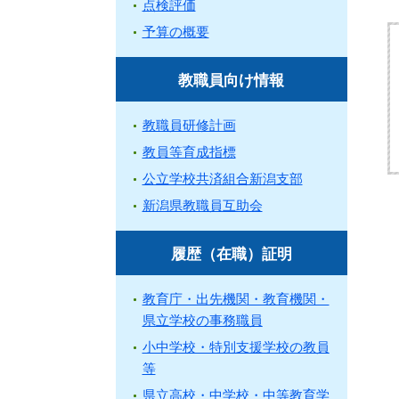
点検評価
予算の概要
教職員向け情報
教職員研修計画
教員等育成指標
公立学校共済組合新潟支部
新潟県教職員互助会
履歴（在職）証明
教育庁・出先機関・教育機関・
県立学校の事務職員
小中学校・特別支援学校の教員
等
県立高校・中学校・中等教育学