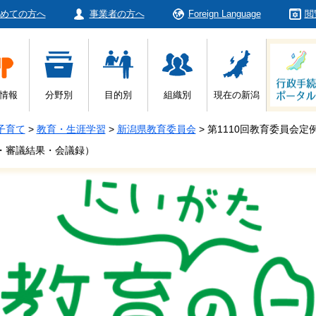
めての方へ
事業者の方へ
Foreign Language
閲
情報
分野別
目的別
組織別
現在の新潟
子育て
>
教育・生涯学習
>
新潟県教育委員会
>
第1110回教育委員会
料・審議結果・会議録）