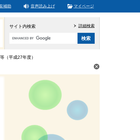
覧補助
音声読み上げ
マイページ
詳細検索
サイト内検索
Google
カ
ス
タ
等（平成27年度）
ム
検
索