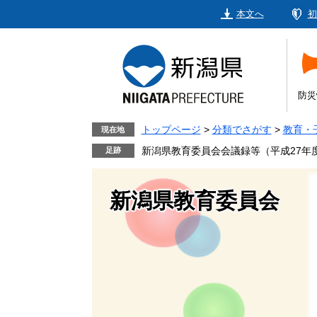
ペ
メ
本文へ
初
ー
ニ
ジ
ュ
の
ー
先
を
頭
飛
防災
で
ば
す。
し
トップページ
>
分類でさがす
>
教育・
現在地
て
新潟県教育委員会会議録等（平成27年
本
文
新潟県教育委員会
へ