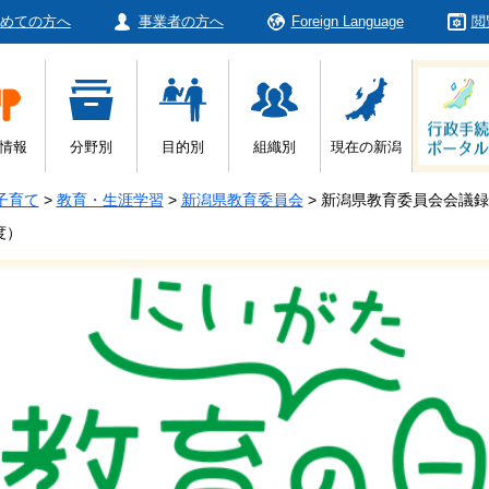
めての方へ
事業者の方へ
Foreign Language
閲
情報
分野別
目的別
組織別
現在の新潟
子育て
>
教育・生涯学習
>
新潟県教育委員会
>
新潟県教育委員会会議録
度）