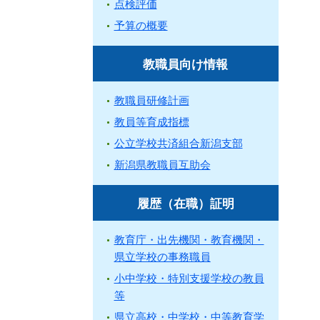
点検評価
予算の概要
教職員向け情報
教職員研修計画
教員等育成指標
公立学校共済組合新潟支部
新潟県教職員互助会
履歴（在職）証明
教育庁・出先機関・教育機関・
県立学校の事務職員
小中学校・特別支援学校の教員
等
県立高校・中学校・中等教育学