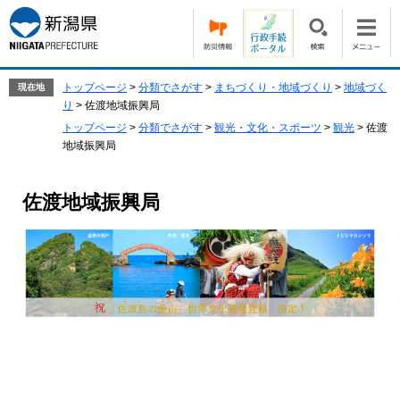
ペ
メ
ー
ニ
ジ
ュ
の
ー
先
を
トップページ
>
分類でさがす
>
まちづくり・地域づくり
>
地域づく
現在地
頭
飛
り
>
佐渡地域振興局
で
ば
トップページ
>
分類でさがす
>
観光・文化・スポーツ
>
観光
>
佐渡
す。
し
地域振興局
て
本
文
佐渡地域振興局
へ