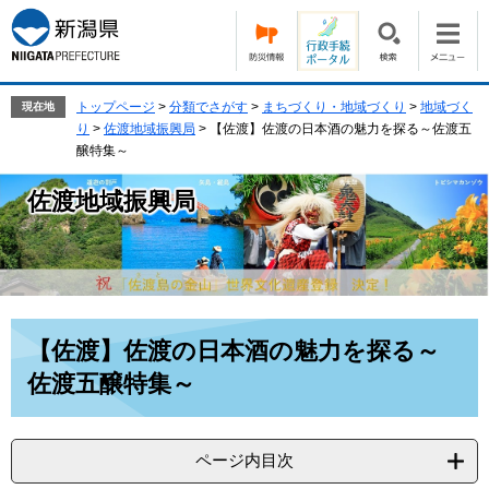
ペ
メ
ー
ニ
ジ
ュ
の
ー
先
を
トップページ
>
分類でさがす
>
まちづくり・地域づくり
>
地域づく
現在地
頭
飛
り
>
佐渡地域振興局
>
【佐渡】佐渡の日本酒の魅力を探る～佐渡五
で
ば
醸特集～
す。
し
て
佐渡地域振興局
本
文
へ
本
【佐渡】佐渡の日本酒の魅力を探る～
文
佐渡五醸特集～
ページ内目次