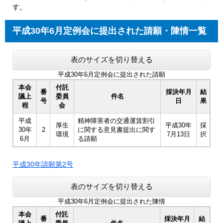
す。
平成30年6月定例会に提出された請願・陳情一覧
表のサイズを切り替える
平成30年6月定例会に提出された請願
本会
付託
番
採決年月
結
議上
委員
件名
号
日
果
程
会
平成
精神障害者の交通運賃割引
厚生
平成30年
採
30年
2
に関する意見書提出に関す
環境
7月13日
択
6月
る請願
平成30年請願第2号
表のサイズを切り替える
平成30年6月定例会に提出された陳情
本会
付託
番
採決年月
結