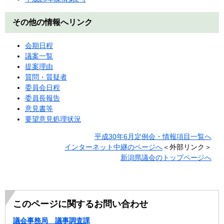
その他の情報へリンク
会期日程
議案一覧
提案理由
質問・質疑者
委員会日程
委員長報告
意見書等
要望意見処理状況
平成30年6月定例会・情報項目一覧へ
インターネット中継のページへ
＜外部リンク＞
新潟県議会のトップページへ
このページに関するお問い合わせ
議会事務局 議事調査課