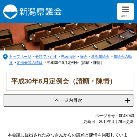
ペ
メ
ー
ニ
ジ
ュ
の
ー
先
を
頭
飛
で
ば
す。
し
て
トップページ
>
分類でさがす
>
県政情報
>
議会
>
新潟県議会
>
県議会の動
本
き
>
定例会等の情報
>
平成30年6月定例会（請願・陳情）
文
本
へ
文
平成30年6月定例会（請願・陳情）
ページ内目次
ページ番号：0043940
更新日：2019年3月29日更新
本会議に提出されたみなさんからの請願と陳情を掲載していま