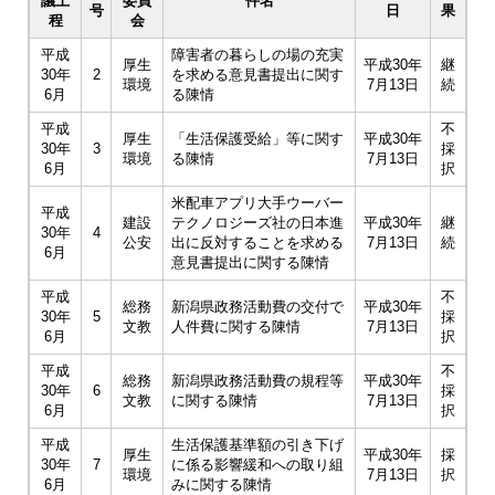
議上
委員
件名
号
日
果
程
会
平成
障害者の暮らしの場の充実
厚生
平成30年
継
30年
2
を求める意見書提出に関す
環境
7月13日
続
6月
る陳情
平成
不
厚生
「生活保護受給」等に関す
平成30年
30年
3
採
環境
る陳情
7月13日
6月
択
米配車アプリ大手ウーバー
平成
建設
テクノロジーズ社の日本進
平成30年
継
30年
4
公安
出に反対することを求める
7月13日
続
6月
意見書提出に関する陳情
平成
不
総務
新潟県政務活動費の交付で
平成30年
30年
5
採
文教
人件費に関する陳情
7月13日
6月
択
平成
不
総務
新潟県政務活動費の規程等
平成30年
30年
6
採
文教
に関する陳情
7月13日
6月
択
平成
生活保護基準額の引き下げ
厚生
平成30年
採
30年
7
に係る影響緩和への取り組
環境
7月13日
択
6月
みに関する陳情