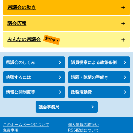
県議会の動き
議会広報
受付中！
みんなの県議会
県議会のしくみ
議員提案による政策条例
傍聴するには
請願・陳情の手続き
情報公開制度等
政務活動費
議会事務局
このホームページについて
個人情報の取扱い
免責事項
RSS配信について