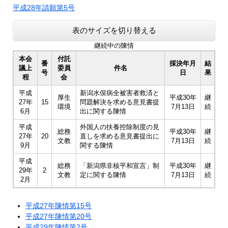
平成28年請願第5号
表のサイズを切り替える
継続中の陳情
本会
付託
番
採決年月
結
議上
委員
件名
号
日
果
程
会
平成
新潟水俣病全被害者救済と
厚生
平成30年
継
27年
15
問題解決を求める意見書提
環境
7月13日
続
6月
出に関する陳情
平成
外国人の扶養控除制度の見
総務
平成30年
継
27年
20
直しを求める意見書提出に
文教
7月13日
続
9月
関する陳情
平成
総務
「新潟県非核平和宣言」制
平成30年
継
29年
2
文教
定に関する陳情
7月13日
続
2月
平成27年陳情第15号
平成27年陳情第20号
平成29年陳情第2号