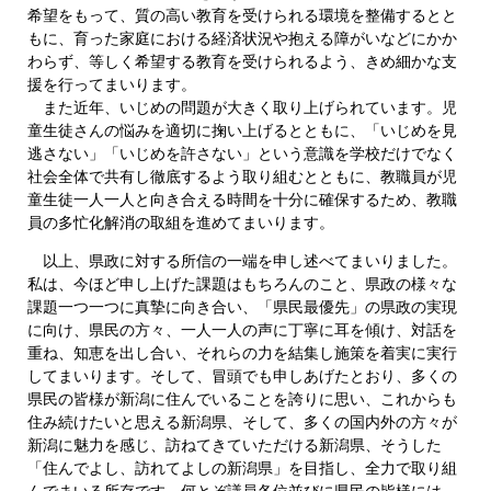
希望をもって、質の高い教育を受けられる環境を整備するとと
もに、育った家庭における経済状況や抱える障がいなどにかか
わらず、等しく希望する教育を受けられるよう、きめ細かな支
援を行ってまいります。
また近年、いじめの問題が大きく取り上げられています。児
童生徒さんの悩みを適切に掬い上げるとともに、「いじめを見
逃さない」「いじめを許さない」という意識を学校だけでなく
社会全体で共有し徹底するよう取り組むとともに、教職員が児
童生徒一人一人と向き合える時間を十分に確保するため、教職
員の多忙化解消の取組を進めてまいります。
以上、県政に対する所信の一端を申し述べてまいりました。
私は、今ほど申し上げた課題はもちろんのこと、県政の様々な
課題一つ一つに真摯に向き合い、「県民最優先」の県政の実現
に向け、県民の方々、一人一人の声に丁寧に耳を傾け、対話を
重ね、知恵を出し合い、それらの力を結集し施策を着実に実行
してまいります。そして、冒頭でも申しあげたとおり、多くの
県民の皆様が新潟に住んでいることを誇りに思い、これからも
住み続けたいと思える新潟県、そして、多くの国内外の方々が
新潟に魅力を感じ、訪ねてきていただける新潟県、そうした
「住んでよし、訪れてよしの新潟県」を目指し、全力で取り組
んでまいる所存です。何とぞ議員各位並びに県民の皆様には、