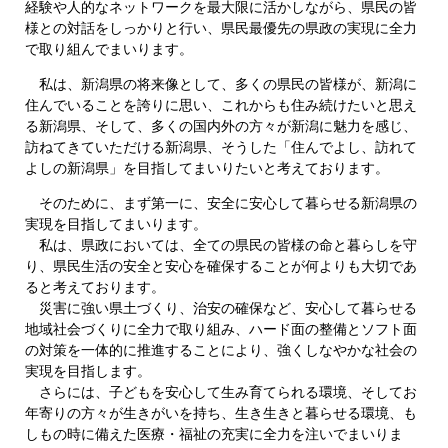
経験や人的なネットワークを最大限に活かしながら、県民の皆
様との対話をしっかりと行い、県民最優先の県政の実現に全力
で取り組んでまいります。
私は、新潟県の将来像として、多くの県民の皆様が、新潟に
住んでいることを誇りに思い、これからも住み続けたいと思え
る新潟県、そして、多くの国内外の方々が新潟に魅力を感じ、
訪ねてきていただける新潟県、そうした「住んでよし、訪れて
よしの新潟県」を目指してまいりたいと考えております。
そのために、まず第一に、安全に安心して暮らせる新潟県の
実現を目指してまいります。
私は、県政においては、全ての県民の皆様の命と暮らしを守
り、県民生活の安全と安心を確保することが何よりも大切であ
ると考えております。
災害に強い県土づくり、治安の確保など、安心して暮らせる
地域社会づくりに全力で取り組み、ハード面の整備とソフト面
の対策を一体的に推進することにより、強くしなやかな社会の
実現を目指します。
さらには、子どもを安心して生み育てられる環境、そしてお
年寄りの方々が生きがいを持ち、生き生きと暮らせる環境、も
しもの時に備えた医療・福祉の充実に全力を注いでまいりま