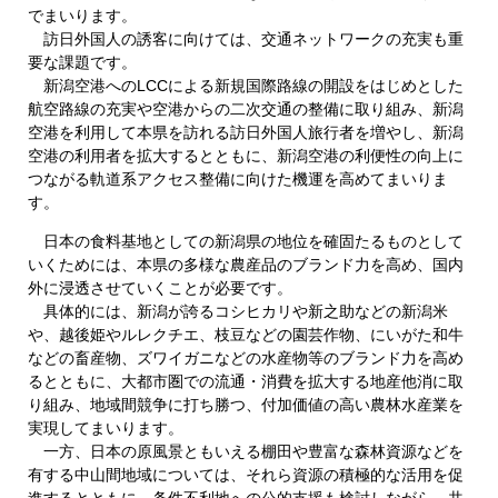
でまいります。
訪日外国人の誘客に向けては、交通ネットワークの充実も重
要な課題です。
新潟空港へのLCCによる新規国際路線の開設をはじめとした
航空路線の充実や空港からの二次交通の整備に取り組み、新潟
空港を利用して本県を訪れる訪日外国人旅行者を増やし、新潟
空港の利用者を拡大するとともに、新潟空港の利便性の向上に
つながる軌道系アクセス整備に向けた機運を高めてまいりま
す。
日本の食料基地としての新潟県の地位を確固たるものとして
いくためには、本県の多様な農産品のブランド力を高め、国内
外に浸透させていくことが必要です。
具体的には、新潟が誇るコシヒカリや新之助などの新潟米
や、越後姫やルレクチエ、枝豆などの園芸作物、にいがた和牛
などの畜産物、ズワイガニなどの水産物等のブランド力を高め
るとともに、大都市圏での流通・消費を拡大する地産他消に取
り組み、地域間競争に打ち勝つ、付加価値の高い農林水産業を
実現してまいります。
一方、日本の原風景ともいえる棚田や豊富な森林資源などを
有する中山間地域については、それら資源の積極的な活用を促
進するとともに、条件不利地への公的支援も検討しながら、共