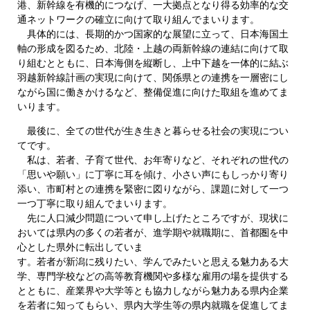
港、新幹線を有機的につなげ、一大拠点となり得る効率的な交
通ネットワークの確立に向けて取り組んでまいります。
具体的には、長期的かつ国家的な展望に立って、日本海国土
軸の形成を図るため、北陸・上越の両新幹線の連結に向けて取
り組むとともに、日本海側を縦断し、上中下越を一体的に結ぶ
羽越新幹線計画の実現に向けて、関係県との連携を一層密にし
ながら国に働きかけるなど、整備促進に向けた取組を進めてま
いります。
最後に、全ての世代が生き生きと暮らせる社会の実現につい
てです。
私は、若者、子育て世代、お年寄りなど、それぞれの世代の
「思いや願い」に丁寧に耳を傾け、小さい声にもしっかり寄り
添い、市町村との連携を緊密に図りながら、課題に対して一つ
一つ丁寧に取り組んでまいります。
先に人口減少問題について申し上げたところですが、現状に
おいては県内の多くの若者が、進学期や就職期に、首都圏を中
心とした県外に転出していま
す。若者が新潟に残りたい、学んでみたいと思える魅力ある大
学、専門学校などの高等教育機関や多様な雇用の場を提供する
とともに、産業界や大学等とも協力しながら魅力ある県内企業
を若者に知ってもらい、県内大学生等の県内就職を促進してま