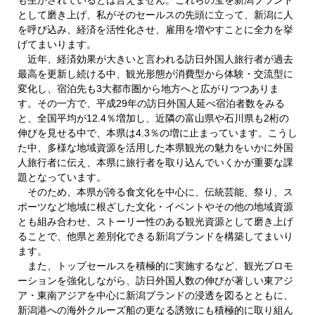
として磨き上げ、私がそのセールスの先頭に立って、新潟に人
を呼び込み、経済を活性化させ、雇用を増やすことに全力を挙
げてまいります。
近年、経済効果が大きいと言われる訪日外国人旅行者が過去
最高を更新し続ける中、観光形態が消費型から体験・交流型に
変化し、宿泊先も3大都市圏から地方へと広がりつつありま
す。その一方で、平成29年の訪日外国人延べ宿泊者数をみる
と、全国平均が12.4％増加し、近隣の富山県や石川県も2桁の
伸びを見せる中で、本県は4.3％の増に止まっています。こうし
た中、多様な地域資源を活用した本県観光の魅力をいかに外国
人旅行者に伝え、本県に旅行者を取り込んでいくかが重要な課
題となっています。
そのため、本県が誇る食文化を中心に、伝統芸能、祭り、ス
ポーツなど地域に根ざした文化・イベントやその他の地域資源
とも組み合わせ、ストーリー性のある観光資源として磨き上げ
ることで、他県と差別化できる新潟ブランドを構築してまいり
ます。
また、トップセールスを積極的に実施するなど、観光プロモ
ーションを強化しながら、訪日外国人数の伸びが著しい東アジ
ア・東南アジアを中心に新潟ブランドの浸透を図るとともに、
新潟港への海外クルーズ船の更なる誘致にも積極的に取り組ん