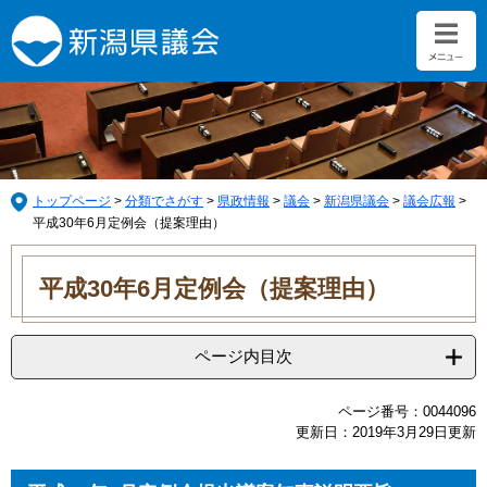
ペ
メ
ー
ニ
ジ
ュ
の
ー
先
を
頭
飛
で
ば
す。
し
て
トップページ
>
分類でさがす
>
県政情報
>
議会
>
新潟県議会
>
議会広報
>
本
平成30年6月定例会（提案理由）
文
本
へ
文
平成30年6月定例会（提案理由）
ページ内目次
ページ番号：0044096
更新日：2019年3月29日更新