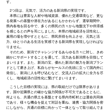
す。
2つ目は、元気で、活力のある新潟県の実現です。
本県には豊富な人材や地域資源、優れた交通環境など、更な
る発展への基盤や潜在力があるにもかかわらず、選挙期間中、
県内各地を回る中で、多くの県民の方々から地盤沈下や停滞感
を感じるとの声を耳にしました。本県の地域経済を活性化し、
雇用の場を増やすとともに、県民所得を向上させ、元気と活
力、ゆとりのある生活を実感できる新潟県を実現しなければな
りません。
そのため、新潟でチャレンジするあらゆる方々に対し、きめ
細かにサポートすることを通して、活力ある新潟県を目指して
まいります。また、新潟の宝、優れた新潟の魅力を新潟ブラン
ドとして磨き上げ、私自らがセールスの先頭に立って国内外に
発信し、新潟に人を呼び込むなど、交流人口の拡大に全力を尽
くし、地域経済の活性化に繋げてまいります。
こうした目標の実現には、県の取組だけでは限界がありま
す。国や近隣県との確かな協力関係が不可欠であるとともに、
何よりも、共通の県土を基盤とする県内市町村とは運命共同体
であり、様々な機会を捉えて対話を重ね、連携・協力関係を密
にしながら、共通の目標に向かって一体となって取り組んでま