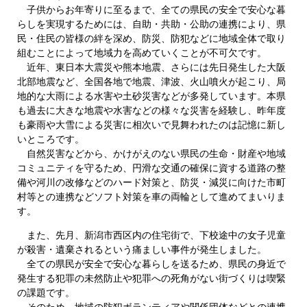
子供からお年寄りに至るまで、全ての県民の安全で安心な暮
らしを実現するためには、自助・共助・公助の連携により、県
民・住民の皆様の絆を深め、防災、防犯などに地域全体で取り
組むことによって地域力を高めていくことが不可欠です。
近年、東日本大震災や熊本地震、さらには先日発生した大阪
北部地震など、全国各地で地震、津波、火山噴火が起こり、局
地的な大雨による水害や土砂災害などが多発しています。本県
も過去に大きな地震や水害などの様々な災害を経験し、昨年度
も豪雨や大雪による災害に相次いで見舞われたのは記憶に新し
いところです。
自然災害などから、かけがえのない県民の生命・財産や地域
コミュニティを守るため、円滑な交通の確保に資する道路の整
備や河川の改修などのハード対策と、防災・減災に向けた市町
村等との連携などソフト対策を車の両輪として進めてまいりま
す。
また、先月、新潟市西区内の住宅街で、下校途中の女子児童
が殺害・遺棄されるという痛ましい事件が発生しました。
全ての県民が安全で安心な暮らしを送るため、県民の身近で
発生する犯罪の未然防止や犯罪への死角がない街づくりは喫緊
の課題です。
そのため、地域の防犯ボランティアや関係団体などとの連携