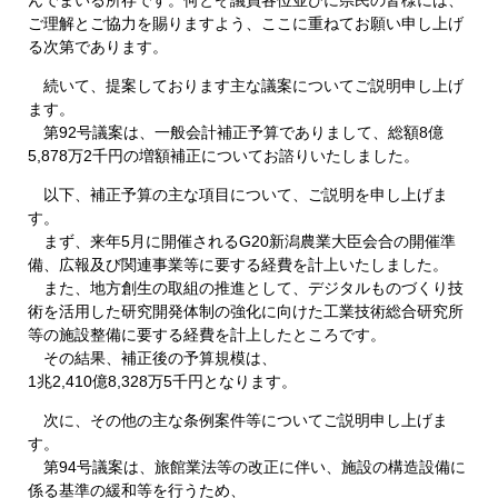
ご理解とご協力を賜りますよう、ここに重ねてお願い申し上げ
る次第であります。
続いて、提案しております主な議案についてご説明申し上げ
ます。
第92号議案は、一般会計補正予算でありまして、総額8億
5,878万2千円の増額補正についてお諮りいたしました。
以下、補正予算の主な項目について、ご説明を申し上げま
す。
まず、来年5月に開催されるG20新潟農業大臣会合の開催準
備、広報及び関連事業等に要する経費を計上いたしました。
また、地方創生の取組の推進として、デジタルものづくり技
術を活用した研究開発体制の強化に向けた工業技術総合研究所
等の施設整備に要する経費を計上したところです。
その結果、補正後の予算規模は、
1兆2,410億8,328万5千円となります。
次に、その他の主な条例案件等についてご説明申し上げま
す。
第94号議案は、旅館業法等の改正に伴い、施設の構造設備に
係る基準の緩和等を行うため、