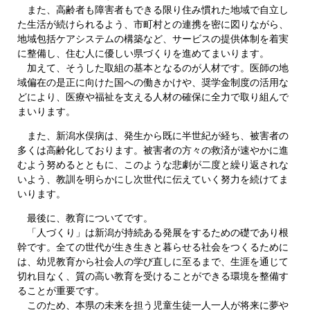
また、高齢者も障害者もできる限り住み慣れた地域で自立し
た生活が続けられるよう、市町村との連携を密に図りながら、
地域包括ケアシステムの構築など、サービスの提供体制を着実
に整備し、住む人に優しい県づくりを進めてまいります。
加えて、そうした取組の基本となるのが人材です。医師の地
域偏在の是正に向けた国への働きかけや、奨学金制度の活用な
どにより、医療や福祉を支える人材の確保に全力で取り組んで
まいります。
また、新潟水俣病は、発生から既に半世紀が経ち、被害者の
多くは高齢化しております。被害者の方々の救済が速やかに進
むよう努めるとともに、このような悲劇が二度と繰り返されな
いよう、教訓を明らかにし次世代に伝えていく努力を続けてま
いります。
最後に、教育についてです。
「人づくり」は新潟が持続ある発展をするための礎であり根
幹です。全ての世代が生き生きと暮らせる社会をつくるために
は、幼児教育から社会人の学び直しに至るまで、生涯を通じて
切れ目なく、質の高い教育を受けることができる環境を整備す
ることが重要です。
このため、本県の未来を担う児童生徒一人一人が将来に夢や