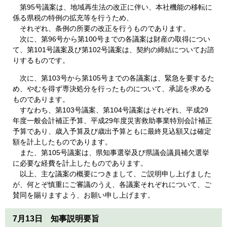
第95号議案は、地域再生法の改正に伴い、本社機能の移転に
係る県税の特例の拡充等を行うため、
それぞれ、条例の所要の改正を行うものであります。
次に、第96号から第100号までの各議案は財産の取得につい
て、第101号議案及び第102号議案は、契約の締結についてお諮
りするものです。
次に、第103号から第105号までの各議案は、緊急を要するた
め、やむを得ず専決処分を行ったものについて、承認を求める
ものであります。
すなわち、第103号議案、第104号議案はそれぞれ、平成29
年度一般会計補正予算、平成29年度災害救助事業特別会計補正
予算であり、歳入予算及び歳出予算ともに最終見込額又は確定
額を計上したものであります。
また、第105号議案は、県知事選挙及び県議会議員補欠選挙
に必要な経費を計上したものであります。
以上、主な議案の概要につきまして、ご説明申し上げました
が、何とぞ慎重にご審議のうえ、各議案それぞれについて、ご
賛同を賜りますよう、お願い申し上げます。
7月13日 知事説明要旨