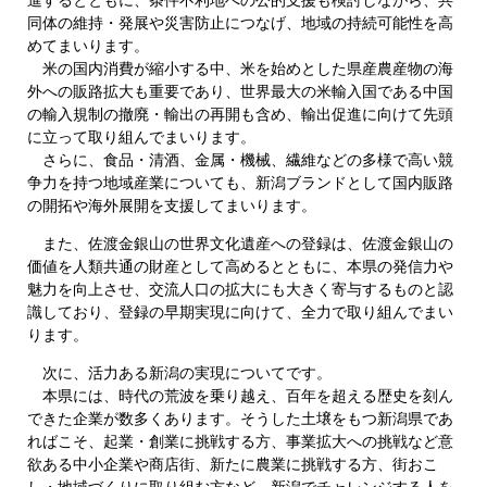
同体の維持・発展や災害防止につなげ、地域の持続可能性を高
めてまいります。
米の国内消費が縮小する中、米を始めとした県産農産物の海
外への販路拡大も重要であり、世界最大の米輸入国である中国
の輸入規制の撤廃・輸出の再開も含め、輸出促進に向けて先頭
に立って取り組んでまいります。
さらに、食品・清酒、金属・機械、繊維などの多様で高い競
争力を持つ地域産業についても、新潟ブランドとして国内販路
の開拓や海外展開を支援してまいります。
また、佐渡金銀山の世界文化遺産への登録は、佐渡金銀山の
価値を人類共通の財産として高めるとともに、本県の発信力や
魅力を向上させ、交流人口の拡大にも大きく寄与するものと認
識しており、登録の早期実現に向けて、全力で取り組んでまい
ります。
次に、活力ある新潟の実現についてです。
本県には、時代の荒波を乗り越え、百年を超える歴史を刻ん
できた企業が数多くあります。そうした土壌をもつ新潟県であ
ればこそ、起業・創業に挑戦する方、事業拡大への挑戦など意
欲ある中小企業や商店街、新たに農業に挑戦する方、街おこ
し・地域づくりに取り組む方など、新潟でチャレンジする人を