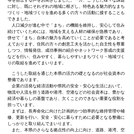
に対し、既にそれぞれの地域に根ざし、特色ある魅力的なまち
づくり・地域づくりを進める多くの方々の活動に接することも
できました。
人口減少が進む中で「まち」の機能を維持し、安心して住み
続けていくためには、地域を支える人材の確保が急務であり、
併せて「まち」自体の魅力を高めていくことが必要であると考
えております。住民の方々の創意工夫を活かした自主性を尊重
しつつ、情報発信、成功事例の紹介やネットワーク形成の支援
などを行い、住みやすく、暮らしやすいまちづくり・地域づく
りの取組を進めてまいります。
こうした取組を通じた本県の活力の礎となるのが社会資本の
整備であります。
企業の活発な経済活動や県民の安全・安心な生活において、
物流や人流を担う道路や港湾、空港などの社会資本は、豊かな
経済や暮らしの基盤であり、欠くことのできない重要な役割を
担っています。
まずは、長寿命化に向けた計画的かつ効率的な維持管理や補
修、更新を行い、安全・安心に暮らすために必要となる整備に
しっかりと取り組んでまいります。
また、本県のさらなる拠点性の向上に向け、道路、港湾、空