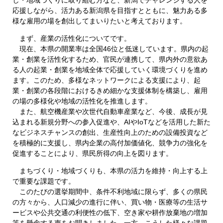
応援しながら、活力ある新潟県を目指すとともに、魅力ある多
様な雇用の場を創出してまいりたいと考えております。
まず、産業の活性化についてです。
現在、本県の開業率は全国46位と低迷しています。県内の起
業・創業を活性化するため、官民が連携して、県内外の意欲あ
る人の起業・創業を地域全体で応援していく環境づくりを進め
ます。このため、多様なネットワークによる支援により、起
業・創業の各段階におけるきめ細かな支援体制を構築し、雇用
の場の多様化や地域の活性化を推進します。
また、航空機産業や次世代自動車産業など、今後、成長が見
込まれる新規分野への参入促進や、AIやIoTなどを活用した新た
なビジネスチャンスの創出、生産性向上のための設備投資など
を積極的に支援し、県内企業の高付加価値化、競争力の強化を
促進することにより、県民所得の向上を図ります。
まちづくり・地域づくりも、本県の活力を維持・向上する上
で重要な課題です。
このたびの選挙期間中、条件不利地域に限らず、多くの県民
の方々から、人口減少の進行に伴い、買い物・医療等の生活サ
ービスや公共交通の利便性の低下、空き家や耕作放棄地の増加
等を懸念する声をお聞きしました。一方、こうした様々な課題