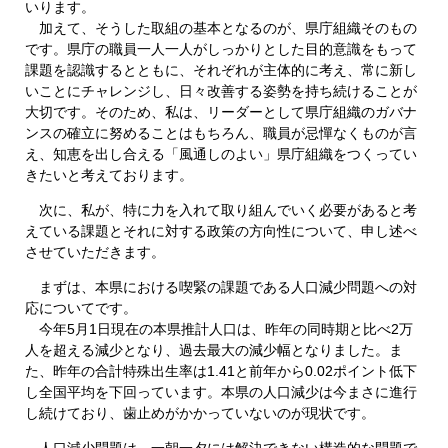
いります。
加えて、そうした取組の基本となるのが、県庁組織そのもの
です。県庁の職員一人一人がしっかりとした目的意識をもって
課題を認識するとともに、それぞれが主体的に考え、常に新し
いことにチャレンジし、日々改善する姿勢を持ち続けることが
大切です。そのため、私は、リーダーとして県庁組織のガバナ
ンスの確立に努めることはもちろん、職員が忌憚なくものが言
え、知恵を出し合える「風通しのよい」県庁組織をつくってい
きたいと考えております。
次に、私が、特に力を入れて取り組んでいく必要があると考
えている課題とそれに対する政策の方向性について、申し述べ
させていただきます。
まずは、本県における喫緊の課題である人口減少問題への対
応についてです。
今年5月1日現在の本県推計人口は、昨年の同時期と比べ2万
人を超える減少となり、過去最大の減少幅となりました。ま
た、昨年の合計特殊出生率は1.41と前年から0.02ポイント低下
し全国平均を下回っています。本県の人口減少は今まさに進行
し続けており、歯止めがかかっていないのが現状です。
人口減少問題は、一朝一夕には解決できない構造的な問題で