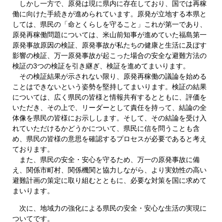
しかし一方で、原発は現に県内に存在しており、国では再稼
働に向けた手続きが進められています。原発が立地する本県と
しては、県民の「命とくらしを守ること」これが第一であり、
原発再稼働問題については、米山前知事が進めていた福島第一
原発事故原因の検証、原発事故が私たちの健康と生活に及ぼす
影響の検証、万一原発事故が起こった場合の安全な避難方法の
検証の3つの検証を引き継ぎ、検証を進めてまいります。
その検証結果が示されない限り、原発再稼働の議論を始める
ことはできないという姿勢を堅持してまいります。検証の結果
については、広く県民の皆様と情報共有するとともに、評価を
いただき、その上で、リーダーとして責任を持って、結論の全
体像を県民の皆様にお示しします。そして、その結論を受け入
れていただけるかどうかについて、県民に信を問うことも含
め、県民の皆様の意思を確認するプロセスが必要であると考え
ております。
また、県民の安全・安心を守るため、万一の原発事故に備
え、関係市町村、関係機関と協力しながら、より実効性の高い
避難計画の策定に取り組むとともに、必要な対策を国に求めて
まいります。
次に、地域力の強化による県民の安全・安心な生活の実現に
ついてです。