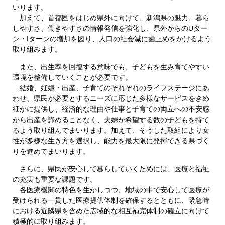
いります。
加えて、首都圏をはじめ県外に向けて、新潟県の魅力、暮ら
しやすさ、働きやすさの情報発信を強化し、県外からのUター
ン・Iターンの増加を図り、人口の社会減に歯止めをかけるよう
取り組みます。
また、出生率を回復する意味でも、子どもを生み育てやすい
環境を整備していくことが必要です。
結婚、妊娠・出産、子育てのそれぞれのライフステージにあ
わせ、県民が必要とするニーズに応じた多様なサービスをきめ
細かに提供し、経済的な理由や仕事と子育ての両立への不安感
から出産を諦めることなく、夫婦が希望する数の子どもを持て
るよう取り組んでまいります。加えて、そうした取組により女
性が多様な生き方を選択し、能力を最大限に発揮できる県づく
りを進めてまいります。
さらに、県民が安心して暮らしていくためには、医療と福祉
の充実も重要な課題です。
各医療機関の特色を生かしつつ、地域の中で安心して医療が
受けられる一貫した医療提供体制を確保するとともに、緊急時
における近隣県を含めた広域的な相互補完体制の確立に向けて
積極的に取り組みます。