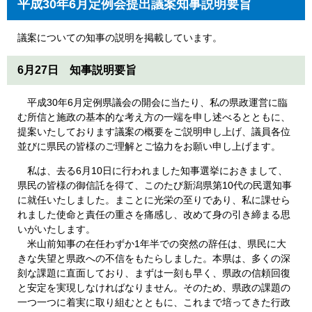
平成30年6月定例会提出議案知事説明要旨
議案についての知事の説明を掲載しています。
6月27日 知事説明要旨
平成30年6月定例県議会の開会に当たり、私の県政運営に臨
む所信と施政の基本的な考え方の一端を申し述べるとともに、
提案いたしております議案の概要をご説明申し上げ、議員各位
並びに県民の皆様のご理解とご協力をお願い申し上げます。
私は、去る6月10日に行われました知事選挙におきまして、
県民の皆様の御信託を得て、このたび新潟県第10代の民選知事
に就任いたしました。まことに光栄の至りであり、私に課せら
れました使命と責任の重さを痛感し、改めて身の引き締まる思
いがいたします。
米山前知事の在任わずか1年半での突然の辞任は、県民に大
きな失望と県政への不信をもたらしました。本県は、多くの深
刻な課題に直面しており、まずは一刻も早く、県政の信頼回復
と安定を実現しなければなりません。そのため、県政の課題の
一つ一つに着実に取り組むとともに、これまで培ってきた行政