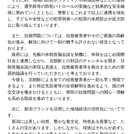
により、通学路等の防犯パトロールの実施など効果的な安全確
保に努めていくとともに、警察ともこれまで以上に連携を強化
し、子どもや女性などの犯罪弱者への犯罪の未然防止や拡大防
止に取り組んでまいります。
また、拉致問題については、拉致被害者やそのご家族の高齢
化が進み、解決に向けて一刻の猶予も許されない状況となって
おります。
政府には、先般の米朝首脳会談を契機に、米韓をはじめ国際
社会と連携しながら、北朝鮮との対話のチャンネルを開き、日
朝首脳会談の実現も見据え、拉致被害者等を救出するための実
質的協議を行っていただきたいと考えております。
今後も、北朝鮮による全ての拉致被害者が一刻も早く帰国で
きるよう、また特定失踪者等の全容解明を進めるよう、国の外
交交渉を働きかけるとともに、県民の拉致問題への関心・理解
を高める取組を進めてまいります。
次に、新潟ブランドを活用した地域経済の活性化についてで
す。
新潟には美しい自然、豊かな食文化、特色ある産業など、た
くさんの宝があります。しかしながら、現状はそれらが必ずし
も生かされているとは言えません。これらの宝を新潟ブランド