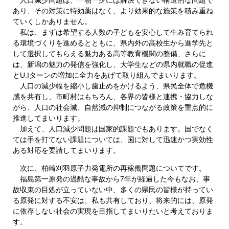
あり、その対策に特効薬はなく、より効果的な施策を積み重ね
ていくしかありません。
私は、まずは希望する人数の子どもを安心して生み育てられ
る環境づくりを進めるとともに、県内外の高校生から進学先と
して選択してもらえる魅力ある高等教育機関の整備、さらに
は、新潟の魅力の発信を強化し、大学生などの県内就職の促進
とU.Iターンの増加に全力をあげて取り組んでまいります。
人口の減少幅を縮小し歯止めをかけるよう、県民全体で危機
感を共有し、市町村はもちろん、各界の皆様と連携・協力しな
がら、人口の社会減、自然減の抑制につながる政策を重点的に
推進してまいります。
加えて、人口減少問題は国家的課題でもあります。国でなく
ては手を打てない課題については、国に対して迅速かつ実効性
ある対応を要請してまいります。
次に、柏崎刈羽原子力発電所の再稼働問題についてです。
福島第一原発の過酷な事故から7年が経過した今もなお、事
故収束の目処が立っていない中、多くの県民の皆様が持ってい
る原発に対する不安は、私も共有しており、将来的には、原発
に依存しない社会の実現を目指してまいりたいと考えておりま
す。