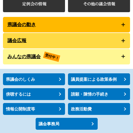
県議会の動き
議会広報
受付中！
みんなの県議会
県議会のしくみ
議員提案による政策条例
傍聴するには
請願・陳情の手続き
情報公開制度等
政務活動費
議会事務局