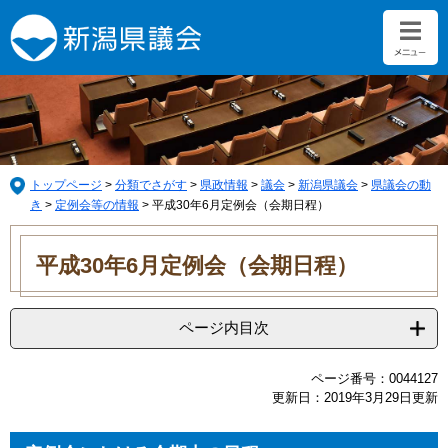
ペ
メ
ー
ニ
ジ
ュ
の
ー
先
を
頭
飛
で
ば
す。
し
て
トップページ
>
分類でさがす
>
県政情報
>
議会
>
新潟県議会
>
県議会の動
本
き
>
定例会等の情報
>
平成30年6月定例会（会期日程）
文
本
へ
文
平成30年6月定例会（会期日程）
ページ内目次
ページ番号：0044127
更新日：2019年3月29日更新