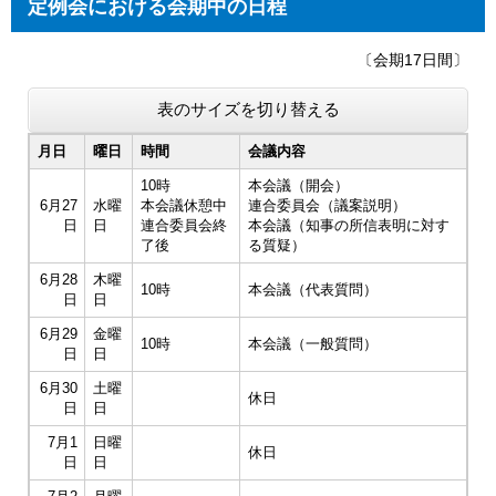
定例会における会期中の日程
〔会期17日間〕
表のサイズを切り替える
月日
曜日
時間
会議内容
10時
本会議（開会）
6月27
水曜
本会議休憩中
連合委員会（議案説明）
日
日
連合委員会終
本会議（知事の所信表明に対す
了後
る質疑）
6月28
木曜
10時
本会議（代表質問）
日
日
6月29
金曜
10時
本会議（一般質問）
日
日
6月30
土曜
休日
日
日
7月1
日曜
休日
日
日