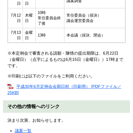
議案調査
日
日
10時
7月12
木曜
常任委員会（採決）
常任委員会終
日
日
議会運営委員会
了後
7月13
金曜
13時
本会議（採決、閉会）
日
日
※本定例会で審査される請願・陳情の提出期限は、6月22日
（金曜日）（点字によるものは6月15日（金曜日））17時まで
です。
※印刷には以下のファイルをご利用ください。
平成30年6月定例会会期日程（印刷用） [PDFファイル／
25KB]
その他の情報へのリンク
決まり次第、お知らせします。
議案一覧