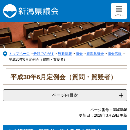
ペ
メ
ー
ニ
ジ
ュ
の
ー
先
を
頭
飛
で
ば
す。
し
て
トップページ
>
分類でさがす
>
県政情報
>
議会
>
新潟県議会
>
議会広報
>
本
平成30年6月定例会（質問・質疑者）
文
本
へ
文
平成30年6月定例会（質問・質疑者）
ページ内目次
ページ番号：0043846
更新日：2019年3月29日更新