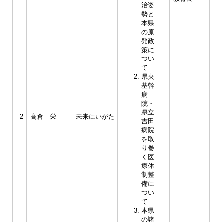
治姿
勢と
本県
の原
発政
策に
つい
て
県央
基幹
病
院・
県立
2
高倉 栄
未来にいがた
吉田
病院
を取
り巻
く医
療体
制整
備に
つい
て
本県
の諸