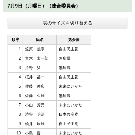
7月9日（月曜日）（連合委員会）
表のサイズを切り替える
順序
氏名
党会派
1
笠原 義宗
自由民主党
2
青木 太一郎
無所属
3
片野 猛
無所属
4
桜井 甚一
自由民主党
5
佐藤 伸広
未来にいがた
6
佐藤 久雄
無所属
7
小山 芳元
未来にいがた
8
渋谷 明治
日本共産党
9
楡井 辰雄
自由民主党
10
小島 晋
未来にいがた