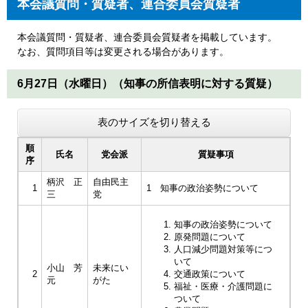
本会議質問・質疑者、連合委員会質疑者
本会議質問・質疑者、連合委員会質疑者を掲載しています。
なお、質問項目等は変更される場合があります。
6月27日（水曜日）（知事の所信表明に対する質疑）
表のサイズを切り替える
順
氏名
党会派
質疑事項
序
柄沢 正
自由民主
1
1 知事の政治姿勢について
三
党
知事の政治姿勢について
原発問題について
人口減少問題対策等につ
いて
小山 芳
未来にい
2
交通政策について
元
がた
福祉・医療・介護問題に
ついて