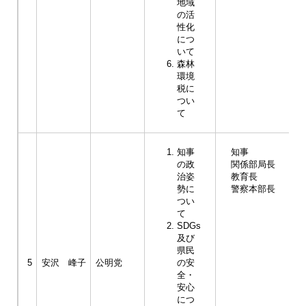
地域
の活
性化
につ
いて
森林
環境
税に
つい
て
知事
知事
の政
関係部局長
治姿
教育長
勢に
警察本部長
つい
て
SDGs
及び
県民
5
安沢 峰子
公明党
の安
全・
安心
につ