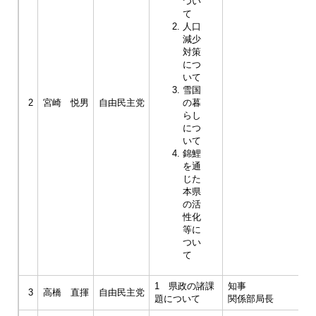
つい
て
人口
減少
対策
につ
いて
雪国
2
宮崎 悦男
自由民主党
の暮
らし
につ
いて
錦鯉
を通
じた
本県
の活
性化
等に
つい
て
1 県政の諸課
知事
3
高橋 直揮
自由民主党
題について
関係部局長