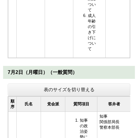
つい
て
成人
年齢
の引
き下
げに
つい
て
7月2日（月曜日）（一般質問）
表のサイズを切り替える
順
氏名
党会派
質問項目
答弁者
序
知事
知事
関係部局長
の政
警察本部長
治姿
勢に