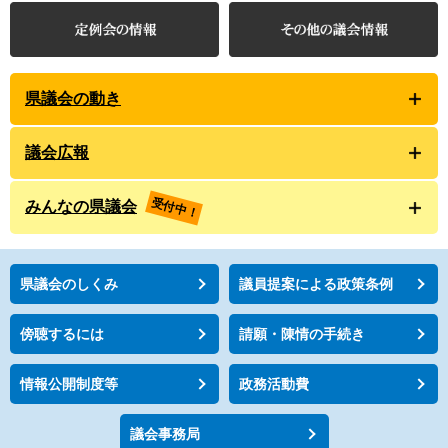
県議会の動き
議会広報
受付中！
みんなの県議会
県議会のしくみ
議員提案による政策条例
傍聴するには
請願・陳情の手続き
情報公開制度等
政務活動費
議会事務局