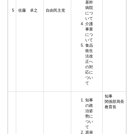
基幹
病院
5
佐藤 卓之
自由民主党
につ
いて
介護
事業
につ
いて
食品
衛生
法改
正へ
の対
応に
つい
て
知事
知事
関係部局長
の政
教育長
治姿
勢に
つい
て
原発