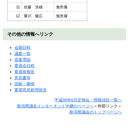
11
佐藤 浩雄
無所属
12
重川 隆広
無所属
その他の情報へリンク
会期日程
議案一覧
提案理由
委員会日程
委員長報告
意見書等
請願・陳情
要望意見処理状況
平成30年6月定例会・情報項目一覧へ
新潟県議会インターネット中継のページへ
＜外部リンク＞
新潟県議会のトップページへ