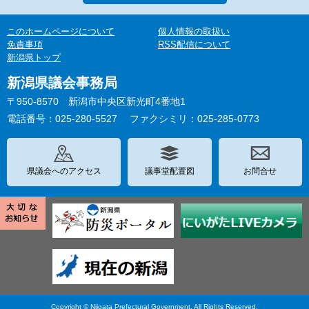
このホームページについて
個人情報の取扱い
免責事項
RSS配信について
新潟県トップ
新潟県議会事務局
〒950-8570 新潟市中央区新光町4番地1
電話番号：025-280-5527
ファクシミリ：025-285-0773
県議会へのアクセス
議事堂配置図
お問合せ
Copyright © Niigata Prefectural Government. All Rights Reserved.