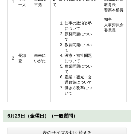
1
一大
主党
て
教育長
警察本部長
知事
知事の政治姿勢
人事委員会
について
委員長
原発問題につい
て
教育問題につい
て
長部
未来に
医療・福祉問題
2
登
いがた
について
農業問題につい
て
産業・観光・交
通政策について
働き方改革につ
いて
6月29日（金曜日）（一般質問）
表のサイズを切り替える