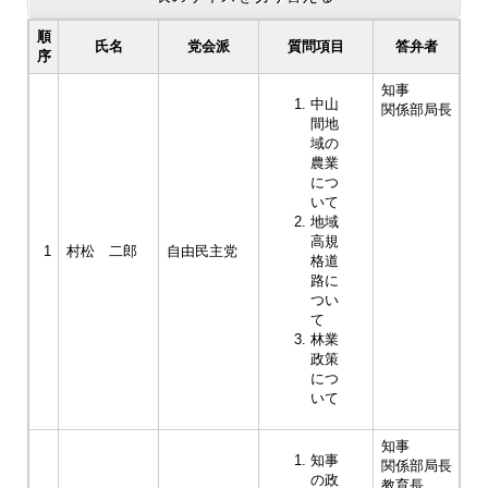
順
氏名
党会派
質問項目
答弁者
序
知事
中山
関係部局長
間地
域の
農業
につ
いて
地域
高規
1
村松 二郎
自由民主党
格道
路に
つい
て
林業
政策
につ
いて
知事
知事
関係部局長
の政
教育長