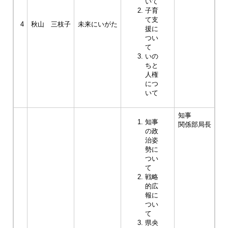
いて
子育
て支
4
秋山 三枝子
未来にいがた
援に
つい
て
いの
ちと
人権
につ
いて
知事
知事
関係部局長
の政
治姿
勢に
つい
て
戦略
的広
報に
つい
て
県央