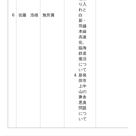
り入
れと
6
佐藤 浩雄
無所属
白
新・
羽越
本線
高速
化、
臨海
鉄道
復活
につ
いて
新発
田市
上中
山の
豚舎
悪臭
問題
につ
いて