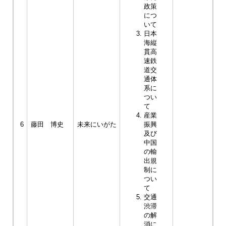
政策
につ
いて
日本
海縦
貫高
速鉄
道交
通体
系に
つい
て
産業
6
藤田 博史
未来にいがた
振興
及び
中国
の輸
出規
制に
つい
て
交通
渋滞
の解
消に