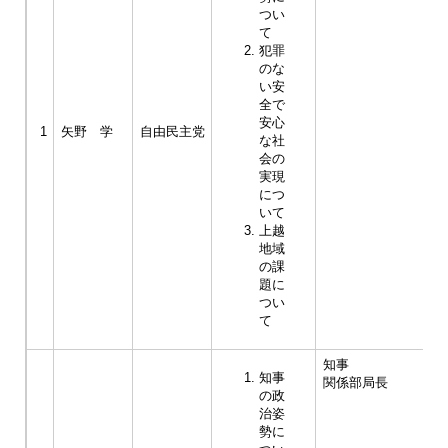
つい
て
犯罪
のな
い安
全で
安心
1
矢野 学
自由民主党
な社
会の
実現
につ
いて
上越
地域
の課
題に
つい
て
知事
知事
関係部局長
の政
治姿
勢に