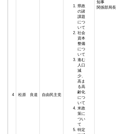
知事
県政
関係部局長
の諸
課題
につ
いて
社会
資本
整備
につ
いて
進む
人口
減
少、
高ま
る高
齢化
4
松原 良道
自由民主党
につ
いて
米政
策に
つい
て
特定