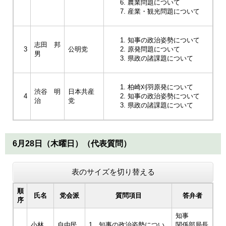
農業問題について
産業・観光問題について
知事の政治姿勢について
志田 邦
3
公明党
原発問題について
男
県政の諸課題について
柏崎刈羽原発について
渋谷 明
日本共産
4
知事の政治姿勢について
治
党
県政の諸課題について
6月28日（木曜日）（代表質問）
表のサイズを切り替える
順
氏名
党会派
質問項目
答弁者
序
知事
小林
自由民
1 知事の政治姿勢につい
関係部局長