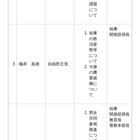
課題
につ
いて
知事
知事
関係部局長
の政
治姿
勢等
につ
いて
3
楡井 辰雄
自由民主党
今後
の農
業振
興に
つい
て
知事
男女
関係部局長
共同
教育長
参画
警察本部長
推進
につ