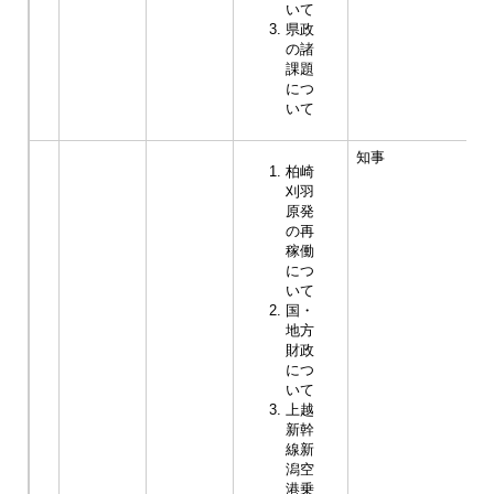
いて
県政
の諸
課題
につ
いて
知事
柏崎
刈羽
原発
の再
稼働
につ
いて
国・
地方
財政
につ
いて
上越
新幹
線新
潟空
港乗