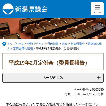
ペ
メ
ー
ニ
ジ
ュ
の
ー
先
を
頭
飛
で
ば
す。
し
て
トップページ
>
分類でさがす
>
県政情報
>
議会
>
新潟県議会
>
県議会の動
本
き
>
定例会等の情報
>
平成19年2月定例会（委員長報告）
文
本
へ
文
平成19年2月定例会（委員長報告）
ページ内目次
ページ番号：0003980
更新日：2019年1月17日更新
本会議に報告された委員会の審議内容を掲載したページにリン