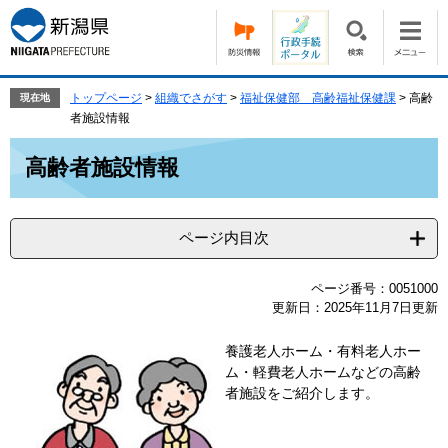
ペ
メ
ー
ニ
ジ
ュ
の
ー
先
を
トップページ
>
組織でさがす
>
福祉保健部 高齢福祉保健課
>
高齢
現在地
頭
飛
者施設情報
で
ば
本
す。
し
高齢者施設情報
文
て
本
文
ページ内目次
へ
ページ番号：0051000
更新日：2025年11月7日更新
養護老人ホーム・有料老人ホー
ム・軽費老人ホームなどの高齢
者施設をご紹介します。