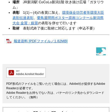
場所
JR新潟駅 CoCoLo新潟1階 吹き抜け広場「ガタリウ
ム」
表彰
1(1)～(4)の各賞に加え、
環境保全功労者等環境大臣
表彰伝達表彰
、
愛鳥週間用ポスター原画コンクール新潟県
大会 金賞・銀賞
の表彰を併せて行います
取材
表彰式終了後に取材に対応します（申込不要）
報道資料 [PDFファイル／1.82MB]
PDF形式のファイルをご覧いただく場合には、Adobe社が提供するAdobe
Readerが必要です。
Adobe Readerをお持ちでない方は、バナーのリンク先からダウンロード
してください。（無料）