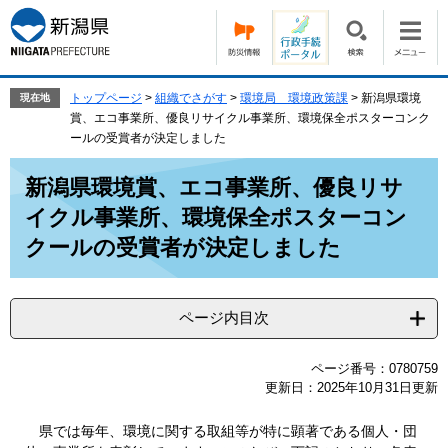
ペ
メ
ー
ニ
ジ
ュ
の
ー
先
を
トップページ
>
組織でさがす
>
環境局 環境政策課
>
新潟県環境
現在地
頭
飛
賞、エコ事業所、優良リサイクル事業所、環境保全ポスターコンク
で
ば
ールの受賞者が決定しました
す。
し
本
て
新潟県環境賞、エコ事業所、優良リサ
文
本
イクル事業所、環境保全ポスターコン
文
へ
クールの受賞者が決定しました
ページ内目次
ページ番号：0780759
更新日：2025年10月31日更新
県では毎年、環境に関する取組等が特に顕著である個人・団