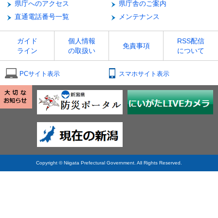
県庁へのアクセス
県庁舎のご案内
直通電話番号一覧
メンテナンス
ガイド
個人情報
RSS配信
免責事項
ライン
の取扱い
について
PCサイト表示
スマホサイト表示
Copyright © Niigata Prefectural Government. All Rights Reserved.