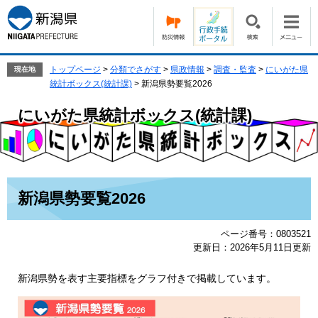
ペ
メ
ー
ニ
ジ
ュ
の
ー
先
を
トップページ
>
分類でさがす
>
県政情報
>
調査・監査
>
にいがた県
現在地
頭
飛
統計ボックス(統計課)
>
新潟県勢要覧2026
で
ば
す。
し
にいがた県統計ボックス(統計課)
て
本
文
へ
本
新潟県勢要覧2026
文
ページ番号：0803521
更新日：2026年5月11日更新
新潟県勢を表す主要指標をグラフ付きで掲載しています。