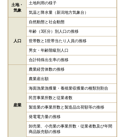
土地利用の様子
土地・
気象
気温と降水量（新潟地方気象台）
自然動態と社会動態
年齢（3区分）別人口の推移
人口
世帯数と1世帯当たり人員の推移
男女・年齢階級別人口
合計特殊出生率の推移
農業経営体数の推移
農業産出額
海面漁業漁獲量・養殖業収獲量の種類別割合
民営事業所数と従業者数
産業
製造業の事業所数と製造品出荷額等の推移
発電電力量の推移
卸売業、小売業の事業所数・従業者数及び年間
商品販売額の推移