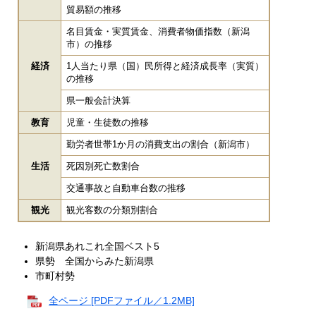
貿易額の推移
名目賃金・実質賃金、消費者物価指数（新潟
市）の推移
経済
1人当たり県（国）民所得と経済成長率（実質）
の推移
県一般会計決算
教育
児童・生徒数の推移
勤労者世帯1か月の消費支出の割合（新潟市）
生活
死因別死亡数割合
交通事故と自動車台数の推移
観光
観光客数の分類別割合
新潟県あれこれ全国ベスト5
県勢 全国からみた新潟県
市町村勢
全ページ [PDFファイル／1.2MB]