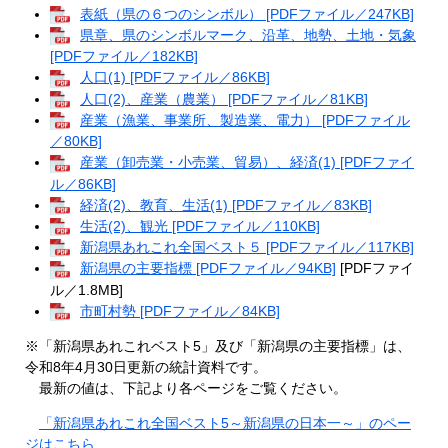
表紙（県の６つのシンボル） [PDFファイル／247KB]
県章、県のシンボルマーク、沿革、地勢、土地・気象
[PDFファイル／182KB]
人口(1) [PDFファイル／86KB]
人口(2)、産業（農業） [PDFファイル／81KB]
産業（漁業、事業所、製造業、電力） [PDFファイル
／80KB]
産業（卸売業・小売業、貿易）、経済(1) [PDFファイ
ル／86KB]
経済(2)、教育、生活(1) [PDFファイル／83KB]
生活(2)、観光 [PDFファイル／110KB]
新潟県あれこれ全国ベスト５ [PDFファイル／117KB]
新潟県の主要指標 [PDFファイル／94KB]
[PDFファイ
ル／1.8MB]
市町村勢 [PDFファイル／84KB]
※「新潟県あれこれベスト5」及び「新潟県の主要指標」は、
令和8年4月30日更新の統計資料です。
最新の値は、下記より各ページをご覧ください。
「新潟県あれこれ全国ベスト5～新潟県の日本一～」のペー
ジはこちら