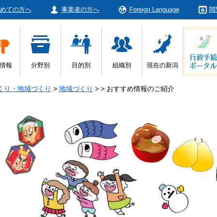
めての方へ
事業者の方へ
Foreign Language
閲
情報
分野別
目的別
組織別
現在の新潟
くり・地域づくり
>
地域づくり
>
>
おすすめ情報のご紹介