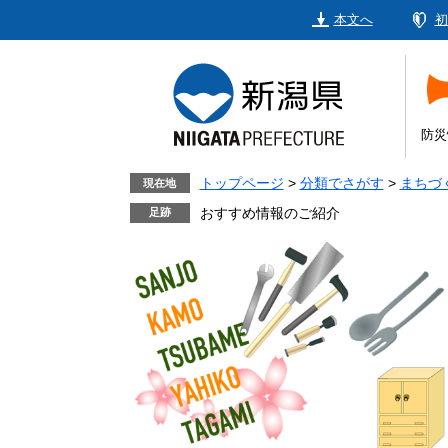
ペ
メ
本文へ
初
ー
ニ
ジ
ュ
の
ー
先
を
頭
飛
防災
で
ば
す。
し
トップページ
>
分類でさがす
>
まちづ
現在地
て
おすすめ情報のご紹介
本
文
へ