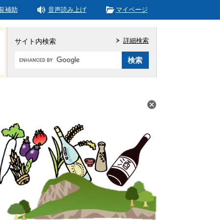
覧補助
音声読み上げ
マイページ
詳細検索
サイト内検索
Google
カ
ス
タ
ム
検
索