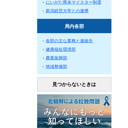
にいがた県央マイスター制度
新潟経営大学との連携
局内各部
各部の主な業務と連絡先
健康福祉環境部
農業振興部
地域整備部
見つからないときは