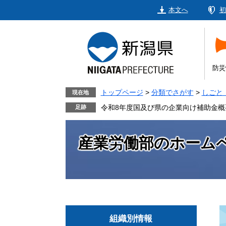
ペ
メ
本文へ
初
ー
ニ
ジ
ュ
の
ー
先
を
頭
飛
防災
で
ば
す。
し
トップページ
>
分類でさがす
>
しごと
現在地
て
令和8年度国及び県の企業向け補助金概
本
文
産業労働部のホーム
へ
組織別情報