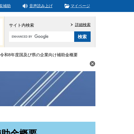
覧補助
音声読み上げ
マイページ
詳細検索
サイト内検索
Google
カ
ス
タ
令和8年度国及び県の企業向け補助金概要
ム
検
索
補助金概要