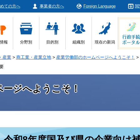
めての方へ
事業者の方へ
Foreign Language
閲
情報
分野別
目的別
組織別
現在の新潟
・産業
>
商工業・産業立地
>
産業労働部のホームページへようこそ！
>
要
ページへようこそ！
本
令和8年度国及び県の企業向け
文