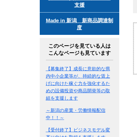
支援
Made in 新潟 新商品調達制
度
このページを見ている人は
こんなページも見ています
【募集終了】成長に意欲的な県
内中小企業等が、持続的な賃上
げに向けた稼ぐ力を強化するた
めの設備投資や商品開発等の取
組を支援します
～新潟の産業・労働情報配信
中！！～
【受付終了】ビジネスモデル変