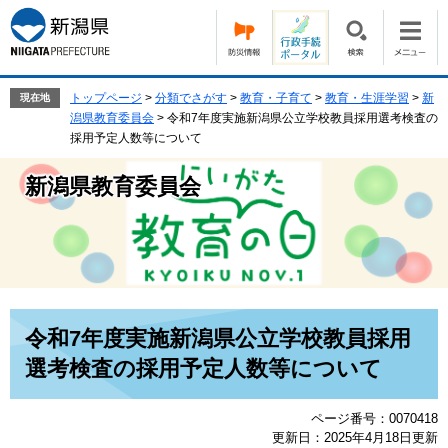
ペ
メ
ー
ニ
ジ
ュ
の
ー
先
を
トップページ
>
分類でさがす
>
教育・子育て
>
教育・生涯学習
>
新
現在地
頭
飛
潟県教育委員会
>
令和7年度実施新潟県公立学校教員採用選考検査の
で
ば
採用予定人数等について
す。
し
て
新潟県教育委員会
本
文
へ
本
令和7年度実施新潟県公立学校教員採用
文
選考検査の採用予定人数等について
ページ番号：0070418
更新日：2025年4月18日更新