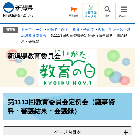
ペ
メ
ー
ニ
ジ
ュ
の
ー
先
を
トップページ
>
分類でさがす
>
教育・子育て
>
教育・生涯学習
>
新
現在地
頭
飛
潟県教育委員会
>
第1113回教育委員会定例会（議事資料・審議結
で
ば
果・会議録）
す。
し
て
新潟県教育委員会
本
文
へ
本
第1113回教育委員会定例会（議事資
文
料・審議結果・会議録）
ページ内目次