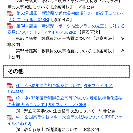
第52号議案 令和元年度末・令和2年度初県立高等学校長
等の人事異動について【原案可決】 ※非公開
第53号議案 新潟県立近代美術館規則の一部改正について
[PDFファイル／34KB]
【原案可決】
第54号議案 新潟県スポーツ推進プランの見直しに対する
意見について [PDFファイル／982KB]
【原案可決】
第55号議案 教職員の人事措置について【原案可決】 ※
非公開
第56号議案 教職員の人事措置について【原案可決】 ※
非公開
その他
⑴ 令和2年度当初予算案について [PDFファイル／
1.04MB]
⑵ 令和2年度新潟県公立高等学校入学者選抜特色化選抜
の実施状況について [PDFファイル／80KB]
⑶ 県立高等学校の生徒指導状況について ※非公開
⑷ 全国高等学校スキー大会等の結果について [PDFファ
イル／82KB]
⑸ 教育行政上の諸課題について ※非公開