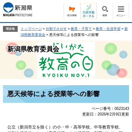
ペ
メ
ー
ニ
ジ
ュ
の
ー
先
を
トップページ
>
分類でさがす
>
教育・子育て
>
教育・生涯学習
>
新
現在地
頭
飛
潟県教育委員会
>
悪天候等による授業等への影響
で
ば
す。
し
新潟県教育委員会
て
本
文
へ
本
悪天候等による授業等への影響
文
ページ番号：0523143
更新日：2026年2月9日更新
公立（新潟市立を除く）の小・中・高等学校、中等教育学校、