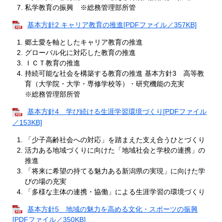
私学教育の振興 ※総務管理部所管
基本方針2 キャリア教育の推進[PDFファイル／357KB]
郷土愛を軸としたキャリア教育の推進
グローバル化に対応した教育の推進
ＩＣＴ教育の推進
持続可能な社会を構築する教育の推進 基本方針3 高等教
育（大学院・大学・専修学校等）・研究機能の充実
※総務管理部所管
基本方針4 学び続ける生涯学習環境づくり[PDFファイル
／153KB]
「少子高齢社会への対応」を踏まえた支え合うひとづくり
活力ある地域づくりに向けた「地域社会と学校の連携」の
推進
「将来に希望の持てる魅力ある新潟県の実現」に向けた学
びの場の充実
「多様な主体の連携・協働」による生涯学習の環境づくり
基本方針5 地域の魅力を高める文化・スポーツの振興
[PDFファイル／350KB]