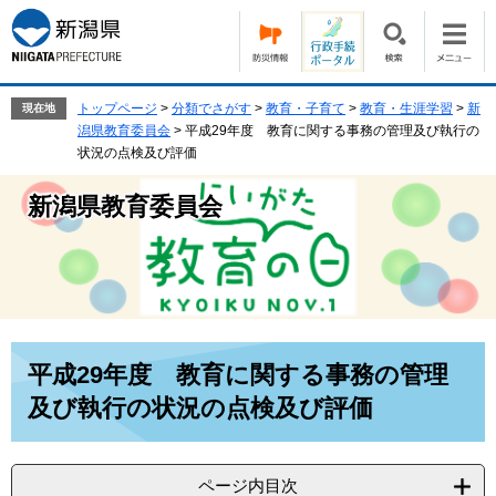
ペ
メ
ー
ニ
ジ
ュ
の
ー
先
を
トップページ
>
分類でさがす
>
教育・子育て
>
教育・生涯学習
>
新
現在地
頭
飛
潟県教育委員会
>
平成29年度 教育に関する事務の管理及び執行の
で
ば
状況の点検及び評価
す。
し
て
新潟県教育委員会
本
文
へ
本
平成29年度 教育に関する事務の管理
文
及び執行の状況の点検及び評価
ページ内目次