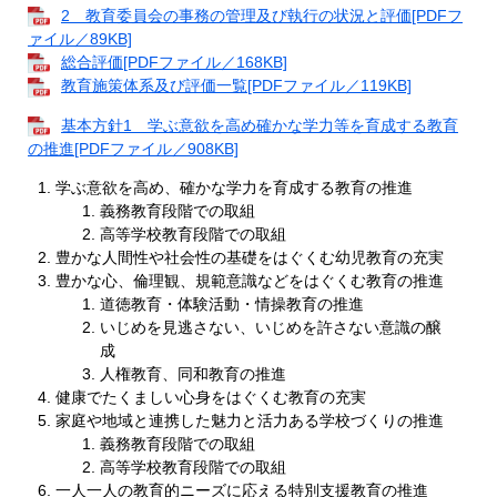
2 教育委員会の事務の管理及び執行の状況と評価[PDFフ
ァイル／89KB]
総合評価[PDFファイル／168KB]
教育施策体系及び評価一覧[PDFファイル／119KB]
基本方針1 学ぶ意欲を高め確かな学力等を育成する教育
の推進[PDFファイル／908KB]
学ぶ意欲を高め、確かな学力を育成する教育の推進
義務教育段階での取組
高等学校教育段階での取組
豊かな人間性や社会性の基礎をはぐくむ幼児教育の充実
豊かな心、倫理観、規範意識などをはぐくむ教育の推進
道徳教育・体験活動・情操教育の推進
いじめを見逃さない、いじめを許さない意識の醸
成
人権教育、同和教育の推進
健康でたくましい心身をはぐくむ教育の充実
家庭や地域と連携した魅力と活力ある学校づくりの推進
義務教育段階での取組
高等学校教育段階での取組
一人一人の教育的ニーズに応える特別支援教育の推進