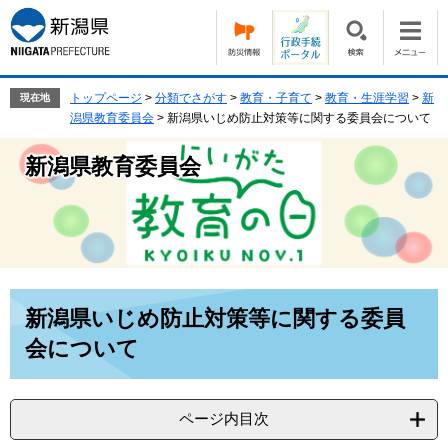
ペ
メ
ー
ニ
ジ
ュ
の
ー
先
を
トップページ
>
分類でさがす
>
教育・子育て
>
教育・生涯学習
>
新
現在地
頭
飛
潟県教育委員会
>
新潟県いじめ防止対策等に関する委員会について
で
ば
す。
し
新潟県教育委員会
て
本
文
へ
本
新潟県いじめ防止対策等に関する委員
文
会について
ページ内目次