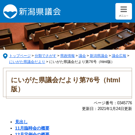
ペ
メ
ー
ニ
ジ
ュ
の
ー
先
を
頭
飛
で
ば
す。
し
て
トップページ
>
分類でさがす
>
県政情報
>
議会
>
新潟県議会
>
議会広報
>
本
にいがた県議会だより
>
にいがた県議会だより第76号（html版）
文
本
へ
文
にいがた県議会だより第76号（html
版）
ページ番号：0345776
更新日：2021年1月24日更新
見出し
11月臨時会の概要
12月定例会の概要