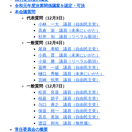
令和元年度決算関係議案を認定・可決
本会議質問
代表質問（12月3日）
小林 一大 議員（自由民主党）
高倉 栄 議員（未来にいがた）
杉井 旬 議員（リベラル新潟）
一般質問（12月4日）
尾身 孝昭 議員（自由民主党）
小島 晋 議員（未来にいがた）
小泉 勝 議員（リベラル新潟）
冨樫 一成 議員（自由民主党）
樋口 秀敏 議員（未来にいがた）
宮崎 悦男 議員（自由民主党）
一般質問（12月7日）
松原 良道 議員（自由民主党）
桜庭 節子 議員（自由民主党）
与口 善之 議員（自由民主党）
保坂 裕一 議員（自由民主党）
高見 美加 議員（自由民主党）
渡辺 和光 議員（無所属）
常任委員会の概要