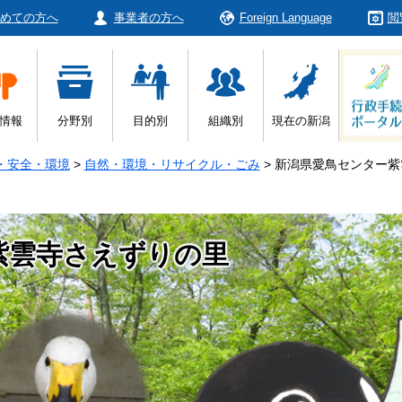
めての方へ
事業者の方へ
Foreign Language
閲
情報
分野別
目的別
組織別
現在の新潟
・安全・環境
>
自然・環境・リサイクル・ごみ
>
新潟県愛鳥センター紫
紫雲寺さえずりの里