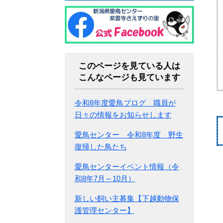
このページを見ている人は
こんなページも見ています
令和8年度愛鳥ブログ 職員が
日々の情報をお知らせします
愛鳥センター 令和8年度 野生
復帰した鳥たち
愛鳥センターイベント情報（令
和8年7月～10月）
新しい飼い主募集【下越動物保
護管理センター】