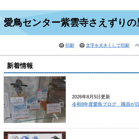
本
愛鳥センター紫雲寺さえずりの
文
印刷
文字を大きくして印刷
ペ
新着情報
2026年8月5日更新
令和8年度愛鳥ブログ 職員が