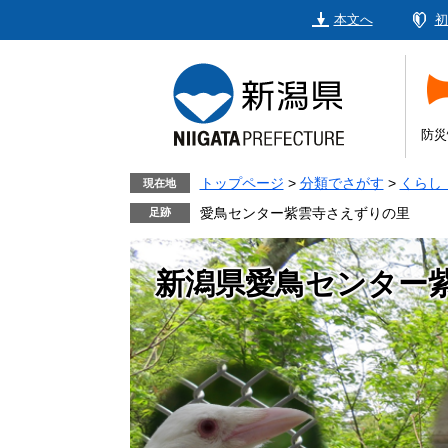
ペ
メ
本文へ
初
ー
ニ
ジ
ュ
の
ー
先
を
頭
飛
防災
で
ば
す。
し
トップページ
>
分類でさがす
>
くらし
現在地
て
愛鳥センター紫雲寺さえずりの里
本
文
新潟県愛鳥センター
へ