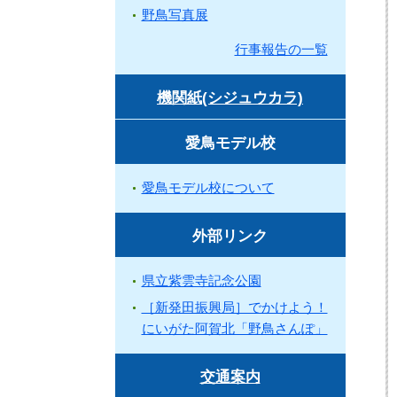
野鳥写真展
行事報告の一覧
機関紙(シジュウカラ)
愛鳥モデル校
愛鳥モデル校について
外部リンク
県立紫雲寺記念公園
［新発田振興局］でかけよう！
にいがた阿賀北「野鳥さんぽ」
交通案内