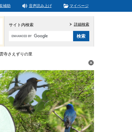
覧補助
音声読み上げ
マイページ
詳細検索
サイト内検索
Google
カ
ス
タ
雲寺さえずりの里
ム
検
索