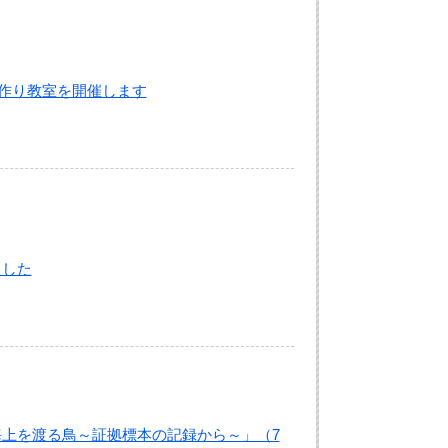
箱作り教室を開催します
ました
海上を渡る鳥～証拠標本の記録から～」（7