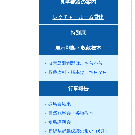
見学施設の案内
レクチャールーム貸出
特別展
展示剥製・収蔵標本
展示鳥類剥製はこちらから
収蔵資料・標本はこちらから
行事報告
探鳥会結果
自然観察会・各種教室
愛鳥講演会
新潟県野鳥保護の集い（6月）