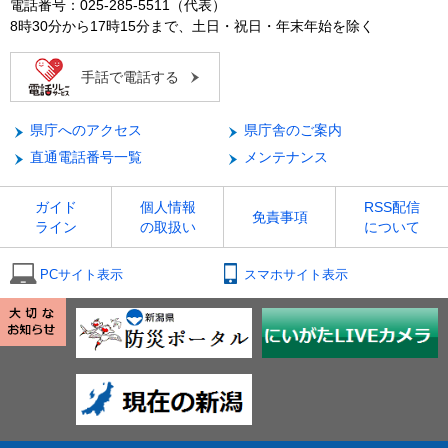
電話番号：025-285-5511（代表）
8時30分から17時15分まで、土日・祝日・年末年始を除く
手話で電話する
県庁へのアクセス
県庁舎のご案内
直通電話番号一覧
メンテナンス
ガイド
個人情報
RSS配信
免責事項
ライン
の取扱い
について
PCサイト表示
スマホサイト表示