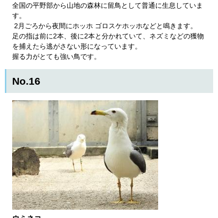
全国の平野部から山地の森林に留鳥として普通に生息していま
す。
2月ごろから夜間にホッホ ゴロスケホッホなどと鳴きます。
足の指は前に2本、後に2本と分かれていて、ネズミなどの獲物
を捕えたら逃がさない形になっています。
握る力がとても強い鳥です。 ​
No.16