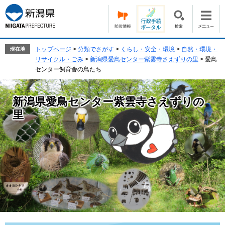
ペ
メ
ー
ニ
ジ
ュ
の
ー
先
を
トップページ
>
分類でさがす
>
くらし・安全・環境
>
自然・環境・
現在地
頭
飛
リサイクル・ごみ
>
新潟県愛鳥センター紫雲寺さえずりの里
>
愛鳥
で
ば
センター飼育舎の鳥たち
す。
し
て
新潟県愛鳥センター紫雲寺さえずりの
本
文
里
へ