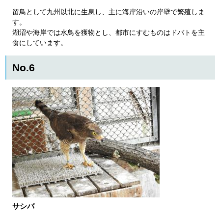
留鳥として九州以北に生息し、主に海岸沿いの岸壁で繁殖しま
す。
湖沼や海岸では水鳥を獲物とし、都市にすむものはドバトを主
食にしています。​
No.6
サシバ