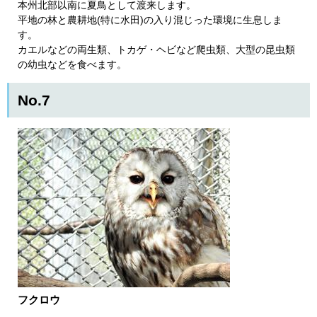
本州北部以南に夏鳥として渡来します。
平地の林と農耕地(特に水田)の入り混じった環境に生息しま
す。
カエルなどの両生類、トカゲ・ヘビなど爬虫類、大型の昆虫類
の幼虫などを食べます。 ​
No.7
フクロウ