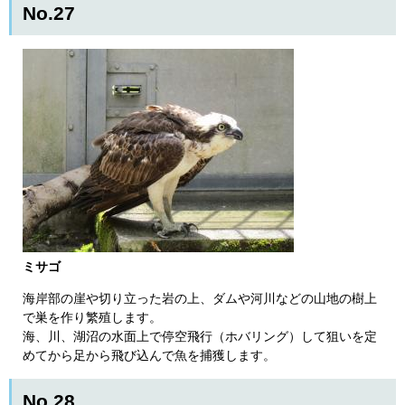
No.27
ミサゴ
海岸部の崖や切り立った岩の上、ダムや河川などの山地の樹上
で巣を作り繁殖します。
海、川、湖沼の水面上で停空飛行（ホバリング）して狙いを定
めてから足から飛び込んで魚を捕獲します。
No.28