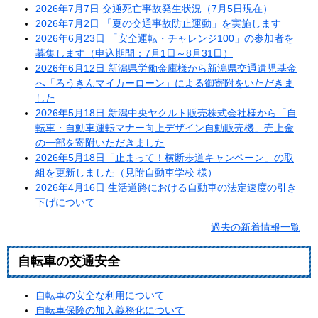
2026年7月7日 交通死亡事故発生状況（7月5日現在）
2026年7月2日 「夏の交通事故防止運動」を実施します
2026年6月23日 「安全運転・チャレンジ100」の参加者を
募集します（申込期間：7月1日～8月31日）
202
6年6月12日
新潟県労働金庫様から新潟県交通遺児基金
へ「ろうきんマイカーローン」による御寄附をいただきま
した
2026年5月18日 新潟中央ヤクルト販売株式会社様から「自
転車・自動車運転マナー向上デザイン自動販売機」売上金
の一部を寄附いただきました
2026年5月18日「止まって！横断歩道キャンペーン」の取
組を更新しました（見附自動車学校 様）
2026年4月16日 生活道路における自動車の法定速度の引き
下げについて
過去の新着情報一覧
自転車の交通安全
自転車の安全な利用について
自転車保険の加入義務化について