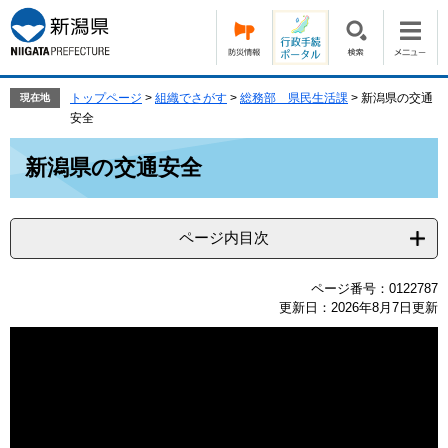
ペ
メ
ー
ニ
ジ
ュ
の
ー
先
を
トップページ
>
組織でさがす
>
総務部 県民生活課
>
新潟県の交通
現在地
頭
飛
安全
で
ば
本
す。
し
新潟県の交通安全
文
て
本
文
ページ内目次
へ
ページ番号：0122787
更新日：2026年8月7日更新