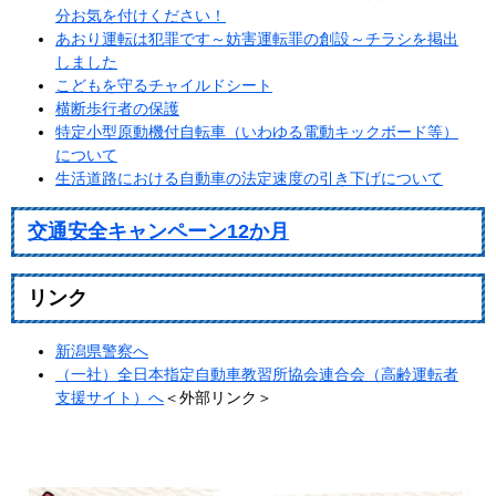
分お気を付けください！
あおり運転は犯罪です～妨害運転罪の創設～チラシを掲出
しました
こどもを守るチャイルドシート
横断歩行者の保護
特定小型原動機付自転車（いわゆる電動キックボード等）
について
生活道路における自動車の法定速度の引き下げについて
交通安全キャンペーン12か月
リンク
新潟県警察へ
（一社）全日本指定自動車教習所協会連合会（高齢運転者
支援サイト）へ
＜外部リンク＞