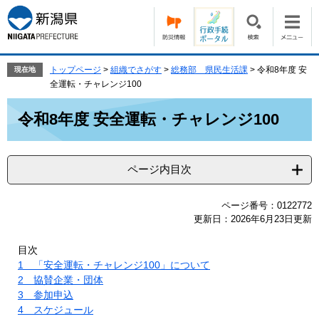
ペ
メ
ー
ニ
ジ
ュ
の
ー
先
を
トップページ
>
組織でさがす
>
総務部 県民生活課
>
令和8年度 安
現在地
頭
飛
全運転・チャレンジ100
で
ば
本
す。
し
令和8年度 安全運転・チャレンジ100
文
て
本
文
ページ内目次
へ
ページ番号：0122772
更新日：2026年6月23日更新
目次
1 「安全運転・チャレンジ100」について
2 協賛企業・団体
3 参加申込
4 スケジュール