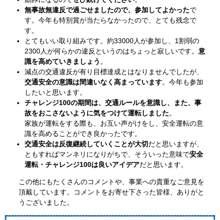
無事故無違反で過ごせましたので、参加してよかった
で
す。今年も特別賞が当たらなかったので、とても残念で
す。
とてもいい取り組みです。約33000人が参加し、1割弱の
2300人が何らかの違反というのはちょっと寂しいです。
意
識を高めていきましょう
。
減点の交通違反が有り目標達成とはなりませんでしたが、
交通安全の意識は間違いなく高まっています
。今年も参加
したいと思います。
チャレンジ100の期間は、交通ルールを意識し、また、事
故をおこさないように気をつけて運転しました
。
家族が運転をする際も、お互い声がけをし、安全運転の意
識を高めることができ良かったです。
交通安全は反復継続していくことが大切
だと思いますが、
ともすればマンネリになりがちで、そういった意味で
安全
運転・チャレンジ100は良いアイデア
だと思います。
この他にもたくさんのコメントや、事業への貴重なご意見を
頂戴しています。コメントをお寄せ下さった皆様、ありがと
うございました。