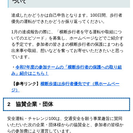
ついて
達成したかどうかは自己申告となります。100日間、歩行者
優先の運転ができたかどうか振り返ってください。
1月の達成報告の際に、「横断歩行者を守る運転や取組につ
いてのエピソード」を募集し、ホームページなどでご紹介す
る予定です。参加者の皆さまの横断歩行者の保護にまつわる
出来事や取組、想いなどを奮ってお寄せいただきたいと思っ
ています。
・
令和7年度の参加チームの「横断歩行者の保護への取り組
み」紹介はこちら！
【参考リンク】
横断歩道は歩行者優先です（県ホームペー
ジ）
2 協賛企業・団体
安全運転・チャレンジ100は、交通安全を願う事業趣旨に賛同
いただいた次の企業・団体様からの協賛金と、参加者の皆様か
らの参加費により運営しています。