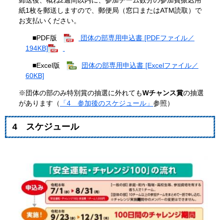
紙1枚を郵送しますので、郵便局（窓口またはATM読取）で
お支払いください。
■PDF版
団体の部専用申込書 [PDFファイル／
194KB]
■Excel版
団体の部専用申込書 [Excelファイル／
60KB]
※団体の部のみ特別賞の抽選に外れても
Wチャンス賞
の抽選
があります（
「4 参加後のスケジュール」
参照）
4 スケジュール