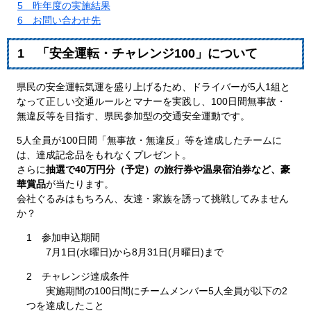
5 昨年度の実施結果
6 お問い合わせ先
1 「安全運転・チャレンジ100」について
県民の安全運転気運を盛り上げるため、ドライバーが5人1組と
なって正しい交通ルールとマナーを実践し、100日間無事故・
無違反等を目指す、県民参加型の交通安全運動です。
5人全員が100日間「無事故・無違反」等を達成したチームに
は、達成記念品をもれなくプレゼント。
さらに
抽選で40万円分（予定）の旅行券や温泉宿泊券など、豪
華賞品
が当たります。
会社ぐるみはもちろん、友達・家族を誘って挑戦してみません
か？
​1 参加申込期間
7月1日(水曜日)から8月31日(月曜日)まで
2 チャレンジ達成条件
実施期間の100日間にチームメンバー5人全員が以下の2
つを達成したこと