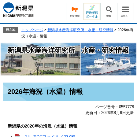
ペ
メ
ー
ニ
ジ
ュ
の
ー
先
を
トップページ
>
新潟県水産海洋研究所 水産・研究情報
>
2026年海
現在地
頭
飛
況（水温）情報
で
ば
す。
し
新潟県水産海洋研究所 水産・研究情報
て
本
文
へ
本
2026年海況（水温）情報
文
ページ番号：0557778
更新日：2026年8月6日更新
新潟県の2026年の海況（水温）情報
2月 [PDFファイル／23KB]