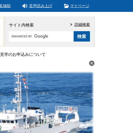
覧補助
音声読み上げ
マイページ
詳細検索
サイト内検索
Google
カ
ス
タ
見学のお申込みについて
ム
検
索