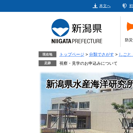
ペ
メ
本文へ
初
ー
ニ
ジ
ュ
の
ー
先
を
頭
飛
防災
で
ば
す。
し
トップページ
>
分類でさがす
>
しごと
現在地
て
視察・見学のお申込みについて
本
文
新潟県水産海洋研究
へ