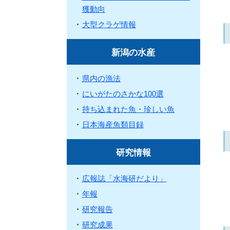
獲動向
大型クラゲ情報
新潟の水産
県内の漁法
にいがたのさかな100選
持ち込まれた魚・珍しい魚
日本海産魚類目録
研究情報
広報誌「水海研だより」
年報
研究報告
研究成果