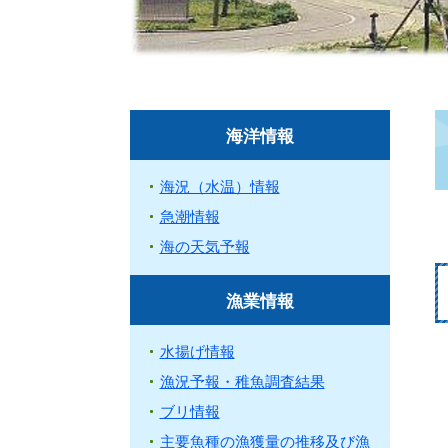
海洋情報
海況（水温）情報
急潮情報
海の天気予報
漁業情報
水揚げ情報
漁況予報・稚魚調査結果
ブリ情報
主要魚種の漁獲量の推移及び漁