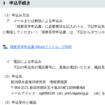
3 申込手続き
（1）申込み方法
ア メールまたは郵送による申込み
「視察見学申込書」に必要事項を記入のうえ、下記申込先ア
に郵送してください（「視察見学申込書」は、下記からダウンロ
視察見学申込書 [Wordファイル／17KB]
イ 電話による申込み
下記の申込先の電話番号に、直接お電話いただき、施設見
（2）申込先
新潟県水産海洋研究所 増殖環境課
〒950-2171 新潟市西区五十嵐3の町13098番地8
メールアドレス：ngt068130［at］pref.niigata.lg.jp ［a
（3）申込受付と確認