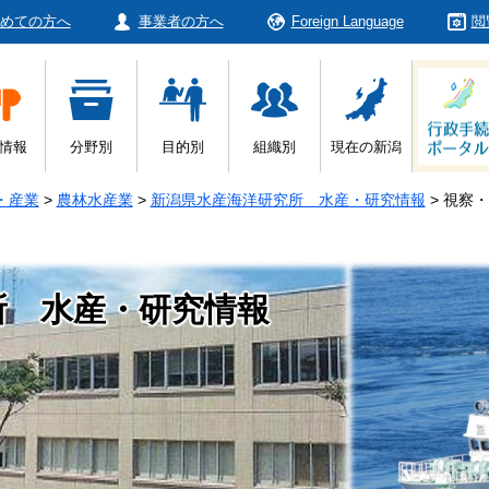
めての方へ
事業者の方へ
Foreign Language
閲
情報
分野別
目的別
組織別
現在の新潟
・産業
>
農林水産業
>
新潟県水産海洋研究所 水産・研究情報
>
視察・
所 水産・研究情報